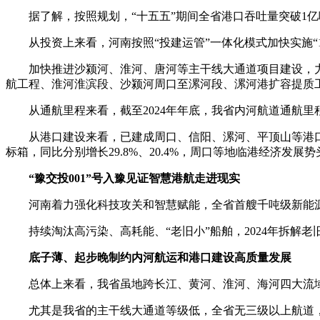
据了解，按照规划，“十五五”期间全省港口吞吐量突破1亿吨，
从投资上来看，河南按照“投建运管”一体化模式加快实施“11246
加快推进沙颍河、淮河、唐河等主干线大通道项目建设，力争
航工程、淮河淮滨段、沙颍河周口至漯河段、漯河港扩容提质工
从通航里程来看，截至2024年年底，我省内河航道通航里程约
从港口建设来看，已建成周口、信阳、漯河、平顶山等港口码头泊位
标箱，同比分别增长29.8%、20.4%，周口等地临港经济发展
“豫交投001”号入豫见证智慧港航走进现实
河南着力强化科技攻关和智慧赋能，全省首艘千吨级新能源智能
持续淘汰高污染、高耗能、“老旧小”船舶，2024年拆解老旧
底子薄、起步晚制约内河航运和港口建设高质量发展
总体上来看，我省虽地跨长江、黄河、淮河、海河四大流域
尤其是我省的主干线大通道等级低，全省无三级以上航道，通