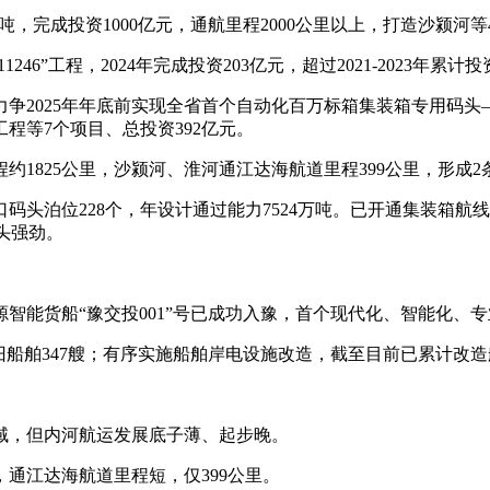
完成投资1000亿元，通航里程2000公里以上，打造沙颍河
”工程，2024年完成投资203亿元，超过2021-2023年累计
2025年年底前实现全省首个自动化百万标箱集装箱专用码头
程等7个项目、总投资392亿元。
1825公里，沙颍河、淮河通江达海航道里程399公里，形成
228个，年设计通过能力7524万吨。已开通集装箱航线42条，
势头强劲。
货船“豫交投001”号已成功入豫，首个现代化、智能化、专业
船舶347艘；有序实施船舶岸电设施改造，截至目前已累计改造
，但内河航运发展底子薄、起步晚。
江达海航道里程短，仅399公里。