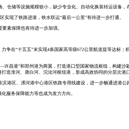
、仓储等设施规模较小，缺少专业化、自动化换装转运设备，存
实现了铁路进港，铁水联运“最后一公里”有待进一步打通。
要素保障也有待进一步加强。
争在“十五五”末实现4条国家高等级672公里航道提等达标；
许昌港”和郑州港为两翼，打造港口型国家物流枢纽，构建沙颍
港打造淮河、唐白河、沱浍河枢纽港，形成高效协同的分层次港
港区、漯河港中心港区铁路专用线建设，进一步畅通进港公路
强化服务保障能力等也成为发力方向。