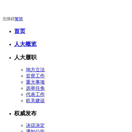
无障碍
繁
简
首页
人大概览
人大履职
地方立法
监督工作
重大事项
选举任免
代表工作
机关建设
权威发布
决议决定
通知公告