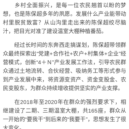
乡村全面振兴，是每一位农民翘首以盼的梦
想，也是陈保超多年的夙愿。发展什么产业能带动
村里脱贫致富？从山沟里走出来的陈保超绞尽脑
汁，把目光对准了建设温室大棚种植番茄。
经过长时间的东奔西走搞谋划，陈保超带领群
众最终探索出“党建+合作社+农户+村集体+企业”经
营模式，创新“4＋Ｎ”产业发展工作法，引导农民群
众通过土地流转、合伙经营、吸纳务工等形式参与
到产业发展中来，将资源变资产、资金变股金、农
民变股东，为群众持续增收提供坚实的产业支撑。
在2018年至2020年在群众的强烈要求下，相
继建设了二期、三期温室大棚，共165座，群众从
一开始的“要我干”到后来的“我要干”，思想发生了很
大变化。