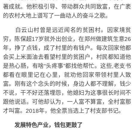
著成就。他积极引导、带动群众共同致富，在广袤
的农村大地上谱写了一曲动人的奋斗之歌。
白云山村曾是远近闻名的贫困村。因家境贫
穷，陈保超17岁就外出创业，在郑州做建筑生意26
年，挣了点钱，成了村里的有钱户。每次回家他都
会买上米面油去看望村里的贫困户，村民都知道他
是热心肠，有啥“头疼事”都找他帮忙。这些,老支书
都看在眼里记在心里，就劝他回家带领村里人致
富。刚有这个念头的时候，身边人都不理解，钱少
不说，干不好还落埋怨，他媳妇为这事很长时间不
跟他说话。可他却认为，一人富不算富，全村富那
才叫富。2018年，他全票当选上了村支部书记。
发展特色产业，钱包更鼓了