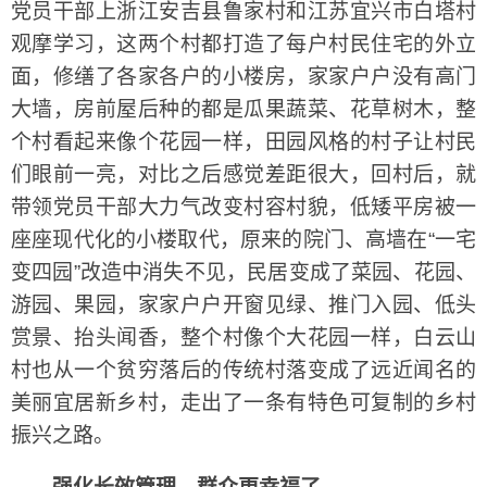
党员干部上浙江安吉县鲁家村和江苏宜兴市白塔村
观摩学习，这两个村都打造了每户村民住宅的外立
面，修缮了各家各户的小楼房，家家户户没有高门
大墙，房前屋后种的都是瓜果蔬菜、花草树木，整
个村看起来像个花园一样，田园风格的村子让村民
们眼前一亮，对比之后感觉差距很大，回村后，就
带领党员干部大力气改变村容村貌，低矮平房被一
座座现代化的小楼取代，原来的院门、高墙在“一宅
变四园”改造中消失不见，民居变成了菜园、花园、
游园、果园，家家户户开窗见绿、推门入园、低头
赏景、抬头闻香，整个村像个大花园一样，白云山
村也从一个贫穷落后的传统村落变成了远近闻名的
美丽宜居新乡村，走出了一条有特色可复制的乡村
振兴之路。