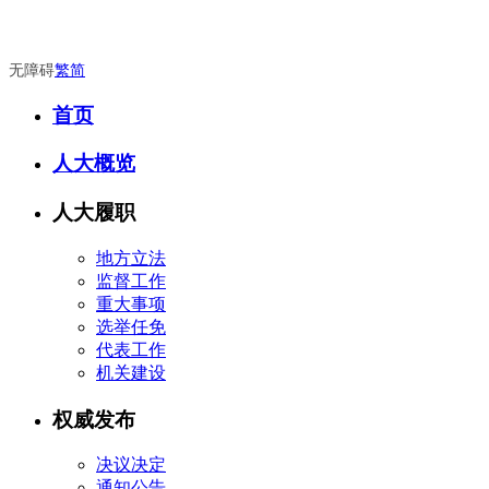
无障碍
繁
简
首页
人大概览
人大履职
地方立法
监督工作
重大事项
选举任免
代表工作
机关建设
权威发布
决议决定
通知公告