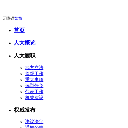
无障碍
繁
简
首页
人大概览
人大履职
地方立法
监督工作
重大事项
选举任免
代表工作
机关建设
权威发布
决议决定
通知公告