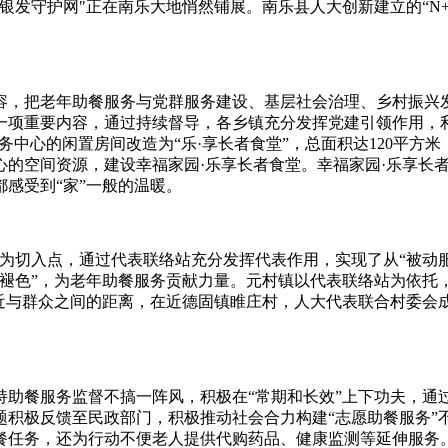
银发守护网"正在南乐大地悄然铺展。南乐县人大创新建立的“N+
把老年助餐服务与党群服务建设、基层社会治理、乡村振兴发
一项重要内容，通过持续督导，各乡镇充分发挥党建引领作用，
务中心的闲置房间改造为“乐·享长者食堂”，总面积达120平方
的空间资源，建设幸福家园·乐享长者食堂。幸福家园·乐享长者
都感受到“家”一般的温暖。
切入点，通过代表联络站充分发挥代表作用，实现了从“被动服务
褪色”，为老年助餐服务贡献力量。元村镇以代表联络站为依托，
近与群众之间的距离，在近德固镇睢庄村，人大代表联合村委会成
餐服务监督不搞一阵风，积极在“常期和长效”上下功夫，通
题积极反馈至民政部门，积极推动社会合力构建“志愿助餐服务”
餐任务，还为行动不便老人提供代购药品、健康监测等延伸服务