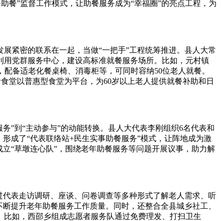
助餐”监督工作模式，让助餐服务成为“幸福圈”的亮点工程，为
展紧密的联系在一起，当做“一把手”工程统筹推进。县人大常
利用党群服务中心，建设高标准就餐服务场所。比如，元村镇
米，配备适老化餐桌椅、消毒柜等，可同时容纳50位老人就餐。
食堂以普惠型食堂为平台，为60岁以上老人提供就餐补助和日
”到“主动参与”的动能转换。县人大代表李刚组织6名代表和
形成了“代表联络站+民生实事助餐服务”模式，让阵地成为激
立“草墩连心队”，围绕老年助餐服务等问题开展议事，助力解
过代表走访调研、座谈、问卷调查等多种形式了解老人需求、听
不断提升老年助餐服务工作质量。同时，还整合全县城乡社工、
。比如，西邵乡组成志愿者服务队通过免费理发、打扫卫生