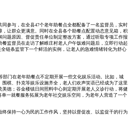
同参与，在全县47个老年助餐点全都配备了一名监督员，实时
障，让群众更满意。同时在全县各个助餐点配置动态意见箱，积
解问题原因、督促责任单位制定整改方案，通过听取专项工作报
助餐监督员在走访了解睢庄村老人户午饭难问题后，立即行动起
就是全链条监管下一个鲜活的实例，让老人的急难情绪转化为舒心
等部门在老年助餐点不定期开展一些文化娱乐活动。比如，城
、围棋、扑克等娱乐设施齐全，老人们欢声笑语已经成为了这里
统美德；谷金楼镇日间照料中心则定期开展老人义诊行动，将健
将单一就餐服务拓展为老年社交娱乐空间，为老年人营造了一个
终保持一心为民的工作作风，坚持以督促改、以监促干的行为