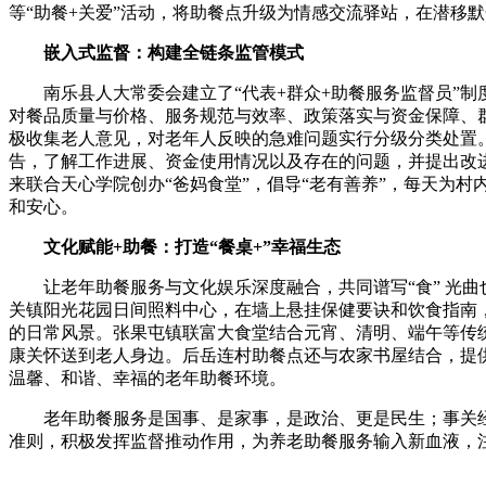
等“助餐+关爱”活动，将助餐点升级为情感交流驿站，在潜移
嵌入式监督：构建全链条监管模式
南乐县人大常委会建立了“代表+群众+助餐服务监督员”制
对餐品质量与价格、服务规范与效率、政策落实与资金保障、
极收集老人意见，对老年人反映的急难问题实行分级分类处置
告，了解工作进展、资金使用情况以及存在的问题，并提出改
来联合天心学院创办“爸妈食堂”，倡导“老有善养”，每天为
和安心。
文化赋能+助餐：打造“餐桌+”幸福生态
让老年助餐服务与文化娱乐深度融合，共同谱写“食” 光曲
关镇阳光花园日间照料中心，在墙上悬挂保健要诀和饮食指南
的日常风景。张果屯镇联富大食堂结合元宵、清明、端午等传
康关怀送到老人身边。后岳连村助餐点还与农家书屋结合，提
温馨、和谐、幸福的老年助餐环境。
老年助餐服务是国事、是家事，是政治、更是民生；事关经
准则，积极发挥监督推动作用，为养老助餐服务输入新血液，