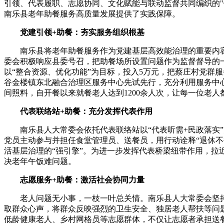
引领、代表履职、志愿协同、文化赋能与联动监督共同编织的"
南乐县老年助餐服务高质量发展提供了实践保障。
党建引领+助餐：夯实服务组织根基
南乐县将老年助餐服务作为党建基层高效能治理的重要内容，
委会积极响应县委号召，把助餐场所设置问题作为监督督导的
以“整合资源、优化功能”为目标，投入5万元，把蔡庄村党群服
谷金楼镇东北融合治理区服务中心先试先行，充分利用服务中心
间照料，自开餐以来就餐老人达到1200余人次，让每一位老人
代表联络站+助餐：充分发挥代表作用
南乐县人大常委会依托代表联络站以“代表听需+民政落实”为
党员主动参与并担任食堂管理员、送餐员，用行动诠释“退休不
活基层治理的“强引擎”。为进一步发挥代表桥梁纽带作用，拉
决老年午饭难问题。
志愿服务+助餐：激活社会协同力量
老人问题无小事，一枝一叶总关情。南乐县人大常委会坚持助
取群众心声，将群众反映强烈的卫生安全、独居老人帮扶等问
低龄健康老人、乡村网格员等志愿群体，不仅让志愿者承担送