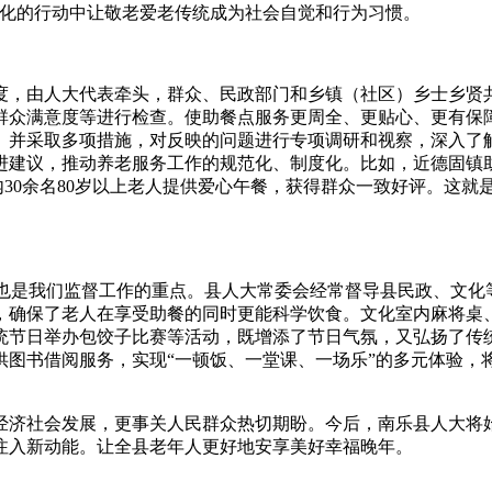
默化的行动中让敬老爱老传统成为社会自觉和行为习惯。
度，由人大代表牵头，群众、民政部门和乡镇（社区）乡士乡贤共
群众满意度等进行检查。使助餐点服务更周全、更贴心、更有保
。并采取多项措施，对反映的问题进行专项调研和视察，深入了
进建议，推动养老服务工作的规范化、制度化。比如，近德固镇
村内30余名80岁以上老人提供爱心午餐，获得群众一致好评。这
也是我们监督工作的重点。县人大常委会经常督导县民政、文化
，确保了老人在享受助餐的同时更能科学饮食。文化室内麻将桌
统节日举办包饺子比赛等活动，既增添了节日气氛，又弘扬了传
供图书借阅服务，实现“一顿饭、一堂课、一场乐”的多元体验，
济社会发展，更事关人民群众热切期盼。今后，南乐县人大将始
注入新动能。让全县老年人更好地安享美好幸福晚年。