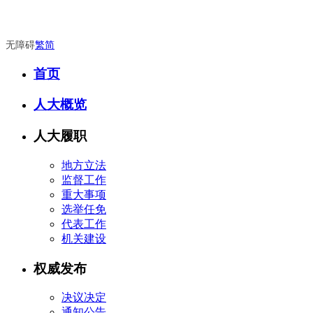
无障碍
繁
简
首页
人大概览
人大履职
地方立法
监督工作
重大事项
选举任免
代表工作
机关建设
权威发布
决议决定
通知公告