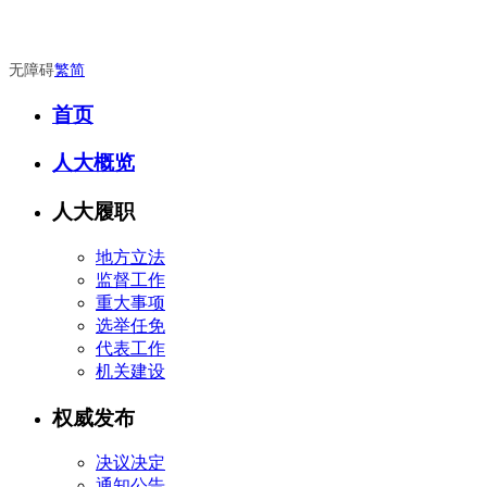
无障碍
繁
简
首页
人大概览
人大履职
地方立法
监督工作
重大事项
选举任免
代表工作
机关建设
权威发布
决议决定
通知公告