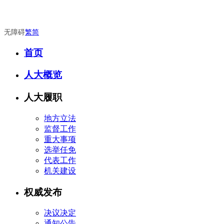
无障碍
繁
简
首页
人大概览
人大履职
地方立法
监督工作
重大事项
选举任免
代表工作
机关建设
权威发布
决议决定
通知公告