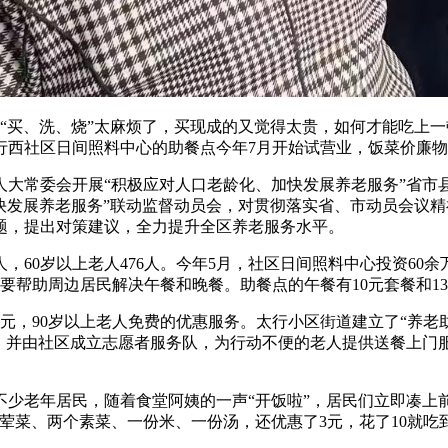
买、洗、烧”太麻烦了，买现成的又觉得太贵，如何才能吃上一
行西社区日间照料中心的助餐点今年7月开始试营业，饭菜价廉
人大常委会开展“积极应对人口老龄化、加快发展养老服务”省市
加快发展养老服务”联动监督动员会，对贯彻落实省、市动员会议
题，提出对策建议，全力提升全区养老服务水平。
60岁以上老人476人。今年5月，社区日间照料中心投资60余万
要帮助周边居民解决午餐和晚餐。助餐点的午餐有10元套餐和1
，90岁以上老人免费的优惠服务。太行小区街道建立了“养老
，并由社区成立志愿者服务队，为行动不便的老人提供送餐上门服
老年居民，随着食堂阿姨的一声“开饭啦”，居民们立即凑上前
个荤菜、两个素菜、一份米、一份汤，还优惠了3元，花了10就吃