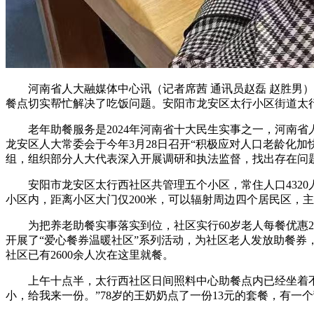
河南省人大融媒体中心讯（记者席茜 通讯员赵磊 赵胜男）“
餐点切实帮忙解决了吃饭问题。安阳市龙安区太行小区街道太
老年助餐服务是2024年河南省十大民生实事之一，河南省
龙安区人大常委会于今年3月28日召开“积极应对人口老龄化
组，组织部分人大代表深入开展调研和执法监督，找出存在问
安阳市龙安区太行西社区共管理五个小区，常住人口4320人，
小区内，距离小区大门仅200米，可以辐射周边四个居民区，主
为把养老助餐实事落实到位，社区实行60岁老人每餐优惠2元
开展了“爱心餐券温暖社区”系列活动，为社区老人发放助餐券
社区已有2600余人次在这里就餐。
上午十点半，太行西社区日间照料中心助餐点内已经坐着不少
小，给我来一份。”78岁的王奶奶点了一份13元的套餐，有一