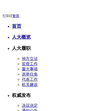
无障碍
繁
简
首页
人大概览
人大履职
地方立法
监督工作
重大事项
选举任免
代表工作
机关建设
权威发布
决议决定
通知公告