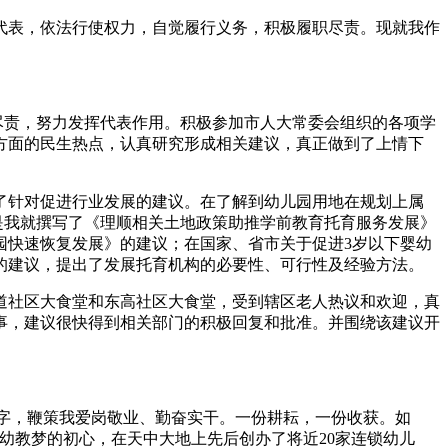
代表，依法行使权力，自觉履行义务，积极履职尽责。现就我作
尽责，努力发挥代表作用。积极参加市人大常委会组织的各项学
方面的民生热点，认真研究形成相关建议，真正做到了上情下
针对促进行业发展的建议。在了解到幼儿园用地在规划上属
是我就撰写了《理顺相关土地政策助推学前教育托育服务发展》
园快速恢复发展》的建议；在国家、省市关于促进3岁以下婴幼
的建议，提出了发展托育机构的必要性、可行性及经验方法。
社区大食堂和东高社区大食堂，受到辖区老人热议和欢迎，真
事，建议很快得到相关部门的积极回复和批准。并围绕该建议开
字，鞭策我爱岗敬业、勤奋实干。一份耕耘，一份收获。如
幼教梦的初心，在天中大地上先后创办了将近20家连锁幼儿