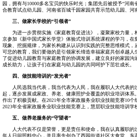
园，拥有与10000多名宝贝的快乐时光；集团先后被授予“河
合教育试点幼儿园、河南省百城千园家园共育示范幼儿园、河
三、做家长学校的“引领者”
为进一步贯彻实施《家庭教育促进法》，凝聚家校力量，构
京参加《新中国式家长学堂》体验式培训系统课程的学习，在
现象、挖掘规律，为家长构建从认识到实践的完整思维模式，
可悲的教育，我们要做的是引领家长缔造幸福家庭共创卓越人
了促进幼儿园教育与家庭教育的协调发展，建立良好的家园沟
成长助力，让孩子们在家庭与幼儿园的共同呵护下茁壮成长。
四、做技能培训的“发光者”
人民选我当代表，我当代表为人民，我在履职人大代表的过
起，逐步发展成家政、养老、健康照护全覆盖的职业培训体系
作出了积极贡献。在2021年全市家政服务业职业技能竞赛10
2023年全省家政服务业职业技能竞赛上，慧层职业技能培训
五、做养老服务的“守望者”
人大代表不仅是荣誉，更是责任和使命，我在认真履职的过程
年人日间照料中心，并且率先创办了西园街道社区大食堂、东高