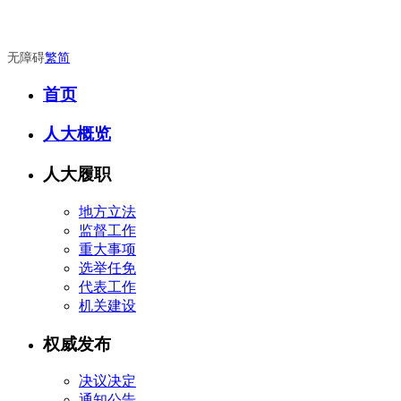
无障碍
繁
简
首页
人大概览
人大履职
地方立法
监督工作
重大事项
选举任免
代表工作
机关建设
权威发布
决议决定
通知公告