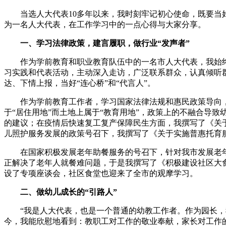
当选人大代表10多年以来，我时刻牢记初心使命，既要当好
为一名人大代表，在工作学习中的一点心得与大家分享。
一、学习法律政策，建言履职，做行业“发声者”
作为学前教育和职业教育队伍中的一名市人大代表，我始终牢
习实践和代表活动，主动深入走访，广泛联系群众，认真倾听
达、下情上报，当好“连心桥”和“代言人”。
作为学前教育工作者，学习国家法律法规和惠民政策导向，
于“居住用地”而土地上属于“教育用地”，政策上的不融合导
的建议；在疫情后快速复工复产保障民生方面，我撰写了《关
儿照护服务发展的政策号召下，我撰写了《关于实施普惠托育
在国家积极发展老年助餐服务的号召下，针对我市发展老年
正解决了老年人就餐难问题，于是我撰写了《积极建设社区大
设了专项座谈会，社区食堂也迎来了全市的观摩学习。
二、做幼儿成长的“引路人”
“我是人大代表，也是一个普通的幼教工作者。作为园长，我
今，我能欣慰地看到：教职工对工作的敬业奉献，家长对工作的