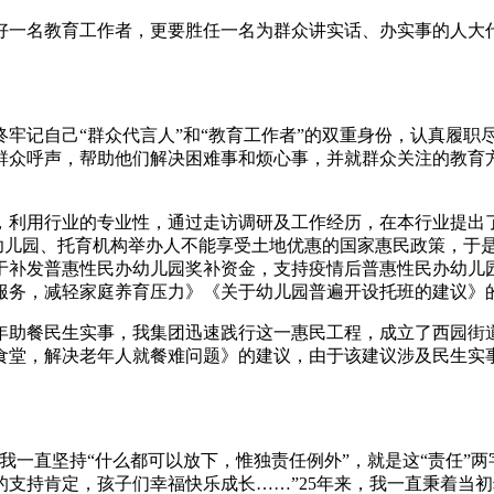
一名教育工作者，更要胜任一名为群众讲实话、办实事的人大
记自己“群众代言人”和“教育工作者”的双重身份，认真履职
群众呼声，帮助他们解决困难事和烦心事，并就群众关注的教育
利用行业的专业性，通过走访调研及工作经历，在本行业提出了
致幼儿园、托育机构举办人不能享受土地优惠的国家惠民政策，于
于补发普惠性民办幼儿园奖补资金，支持疫情后普惠性民办幼儿
服务，减轻家庭养育压力》《关于幼儿园普遍开设托班的建议》
助餐民生实事，我集团迅速践行这一惠民工程，成立了西园街道
食堂，解决老年人就餐难问题》的建议，由于该建议涉及民生实
一直坚持“什么都可以放下，惟独责任例外”，就是这“责任”两
支持肯定，孩子们幸福快乐成长……”25年来，我一直秉着当初