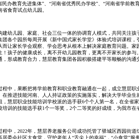
南省民办教育先进集体”、“河南省优秀民办学校”、“河南省学前
南省食育试点幼儿园。
建幼儿园、家庭、社会三位一体的协调育人模式，共同关注孩子
集团各个园所每周开展《新中国式家长学堂》体验式培训课程，
从而让家长学会观察、学会思考从根本上解决家庭教育问题。家
生！孩子的健康成长，离不开幼儿园教育，更离不开家长的参与
通，形成教育合力，慧层教育集团各园积极搭建平等顺畅的沟通
程中，果断把将学前教育和职业教育融通在一起，成立慧层职业
。在推进技能河南、人人持证政策的实施落实，解决大学毕业生
个组，慧层职业技能培训学校派的选手获6个个人第一名，在全省
学校培训的技能选手获1个一等奖，2个二等奖的好成绩，为我市在
中，2022年，慧层养老服务公司成功托管了驿城区西园街道
居委会社区大食堂，守护老年人“舌尖上的幸福”，“小食堂”服