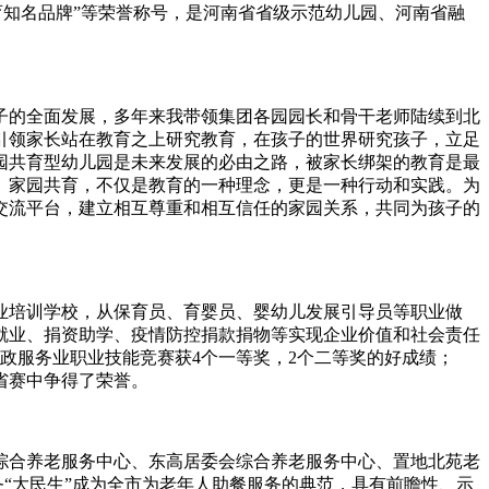
教育知名品牌”等荣誉称号，是河南省省级示范幼儿园、河南省融
的全面发展，多年来我带领集团各园园长和骨干老师陆续到北
引领家长站在教育之上研究教育，在孩子的世界研究孩子，立足
园共育型幼儿园是未来发展的必由之路，被家长绑架的教育是最
。家园共育，不仅是教育的一种理念，更是一种行动和实践。为
交流平台，建立相互尊重和相互信任的家园关系，共同为孩子的
培训学校，从保育员、育婴员、婴幼儿发展引导员等职业做
就业、捐资助学、疫情防控捐款捐物等实现企业价值和社会责任
家政服务业职业技能竞赛获4个一等奖，2个二等奖的好成绩；
省赛中争得了荣誉。
综合养老服务中心、东高居委会综合养老服务中心、置地北苑老
务“大民生”成为全市为老年人助餐服务的典范，具有前瞻性、示