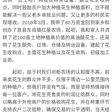
流转一些土地，再投资购买设备，建立花生收购
点，同时鼓励农户加大种植花生种植面积，岂不既
能解决一些父老乡亲就业问题，又让更多的村民实
现增收。2018年3月，我带了80万资金回到家乡和
创办了息县东岳镇红星农场，起初，我和家人共流
转了近100亩土地种植高价值的高油酸花生，还采
购了花生脱壳、过筛、仓储及转运设备，建起了花
生收购点，主营花生种植以及花生收购、初级加工
业务。
起初，由于村民们对新农场的认知度不高，前
来卖花生的群众并不多，仅限于周边一公里范围内
的种植户。但我们并没有气馁，而是坚持热情接待
每一位客户，将花生壳售卖的利润让给群众，同时
以略高于外地商户的价格收购花生，并在称重环节
支持农户二次验称，确保交易的公平透明。当天结