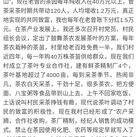
山”，现在老曾的茶园每年纯收入在40万元以上，管
茶采茶时期共带动120人，人均增收1.2万元，真正
地实现的共同致富，我也每年在老曾账下分红1.5万
元。在茶产业发展上，我还多次召开村党员、村民
组长会议，定出了鼓舞茶农发展茶叶的方案，每年
茶农栽种的茶苗，村里给老百姓免费一半，我们村
近四年，每一年购40万株茶苗供给群众。现在我们
村成立了茶叶专业合作社，建有鲜茶精制厂4个，
茶叶基地超过了4000亩，每到采茶季节，热闹非
凡，茶农白天采茶，干劲十足，很多茶农，把方便
面、八宝粥等食品带到山上去，上午不回家吃饭，
土话说叫村民采茶挣钱有瘾，现代说茶叶调动了村
民的致富的积极性。现在我村已经形成了“农户采
摘，合作社收购，茶厂精制，经纪人销售的成功模
式。禁止在茶园使用化肥、农药等规定早就写入了