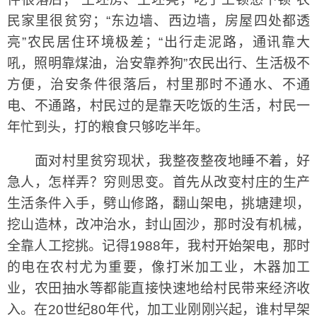
民家里很贫穷；“东边墙、西边墙，房屋四处都透
亮”农民居住环境极差；“出行走泥路，通讯靠大
吼，照明靠煤油，治安靠养狗”农民出行、生活极不
方便，治安条件很落后，村里那时不通水、不通
电、不通路，村民过的是靠天吃饭的生活，村民一
年忙到头，打的粮食只够吃半年。
面对村里贫穷现状，我整夜整夜地睡不着，好
急人，怎样弄？穷则思变。首先从改变村庄的生产
生活条件入手，劈山修路，翻山架电，挑塘建坝，
挖山造林，改冲治水，封山固沙，那时没有机械，
全靠人工挖挑。记得1988年，我村开始架电，那时
的电在农村尤为重要，像打米加工业，木器加工
业，农田抽水等都能直接快速地给村民带来经济收
入。在20世纪80年代，加工业刚刚兴起，谁村早架