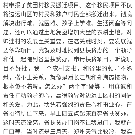
村申报了贫困村移民搬迁项目。这个移民项目不仅
将边远山区的村民和独户村民全部搬迁出来，彻底
解决出行难、就医难、孩子上学难、生活闭塞等问
题，还可以通过土地复垦增加大量的农耕土地，对
帅洼村的发展至关重要，在这关键时刻，要发展就
要依靠项目。我就及时地找到县扶贫办的一个领导
和他一起跑到省里扶贫办，申请扶贫项目，听说项
目不好批，我一个农村支书，和省里的领导不熟
悉，搭不上关系，就像是潘长江想和郑海霞接吻，
根本够不着嘴。怎么办？两个字“硬等”，用真诚和
责任打动领导的心，赢得领导对边远山区村的同情
和关爱。为此，我凭着强烈的责任心和事业心，在
省招待所住下来，早上四五点起床直奔省扶贫办，
这时天还没亮，省扶贫办门岗不让我进门，我就在
门口等，当时还是三月天，郑州天气比较冷，我连