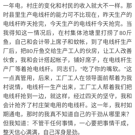
一年电，村庄的变化和村民的收入就大不一样。那
时县里生产电线杆的能力可不比现在，昨天生产的
电线杆昨天抢完，今天生产的电线杆今天抢完。当
我得知这一情况后，在村集体池塘里打捞了80斤
鱼，自己和会计带上席子和蚊帐，到了电线杆生产
厂后，把80斤鱼交给生产工人的伙房，让工人改善
伙食，我和会计搭起帐子，铺好席子，在电线杆生
产厂等着抢电线杆。同志们，“吃了你的嘴软。”这
一点真管用，后来，工厂工人在领导面前帮着为我
村说情，电线杆一生产出来，工厂工人帮着我们把
电线杆抢到一边，就这样，经过四天的坚守，我和
会计抢齐了村庄架电用的电线杆。这一年，我村如
期通电，那时的我真不知道自己的干劲从哪里来？
但我知道：不管干任何事情，一心要把事情干成，
整天信心满满，自己浑身是劲。