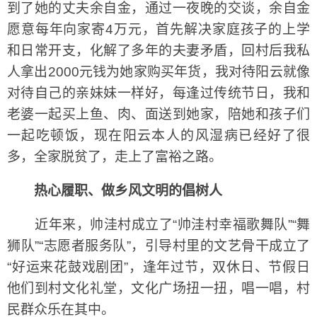
到了她的丈夫余自金，通过一夜晚的交谈，余自金
愿意每年向家寄4万元，首先解决家庭孩子的上学
和日常开支，化解了多年的夫妻矛盾，回村后我私
人拿出2000元钱为她家购买年货，我对待阳云就像
对待自己的亲妹妹一样好，每逢过传统节日，我和
老婆一起买上鱼、肉、面送到她家，陪她和孩子们
一起吃顿饭，现在阳云本人的风湿病已经好了很
多，全家脱贫了，走上了富裕之路。
热心履职、做乡风文明的倡树人
近年来，帅洼村成立了“帅洼村幸福歌舞队”“舞
狮队”“志愿者服务队”，引导村里的文艺骨干成立了
“好运来花鼓戏剧团”，逢年过节，双休日、节假日
他们到村文化礼堂，文化广场扭一扭，唱一唱，村
民群众乐在其中。