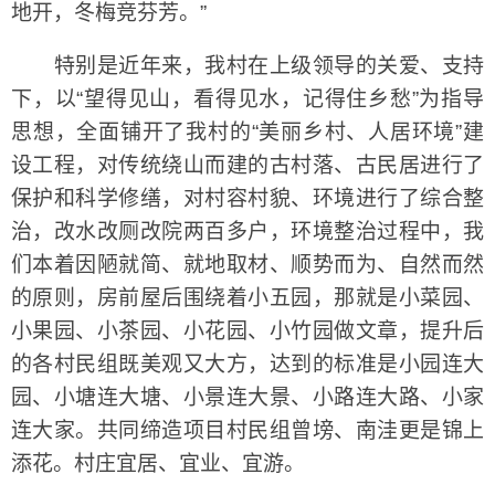
地开，冬梅竞芬芳。”
特别是近年来，我村在上级领导的关爱、支持
下，以“望得见山，看得见水，记得住乡愁”为指导
思想，全面铺开了我村的“美丽乡村、人居环境”建
设工程，对传统绕山而建的古村落、古民居进行了
保护和科学修缮，对村容村貌、环境进行了综合整
治，改水改厕改院两百多户，环境整治过程中，我
们本着因陋就简、就地取材、顺势而为、自然而然
的原则，房前屋后围绕着小五园，那就是小菜园、
小果园、小茶园、小花园、小竹园做文章，提升后
的各村民组既美观又大方，达到的标准是小园连大
园、小塘连大塘、小景连大景、小路连大路、小家
连大家。共同缔造项目村民组曾塝、南洼更是锦上
添花。村庄宜居、宜业、宜游。