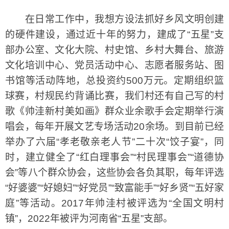
在日常工作中，我想方设法抓好乡风文明创建
的硬件建设，通过近十年的努力，建成了“五星”支
部办公室、文化大院、村史馆、乡村大舞台、旅游
文化培训中心、党员活动中心、志愿者服务站、图
书馆等活动阵地，总投资约500万元。定期组织篮
球赛，村规民约背诵比赛，我们村还有自己写的村
歌《帅洼新村美如画》群众业余歌手会定期举行演
唱会，每年开展文艺专场活动20余场。到目前已经
举办了六届“孝老敬亲老人节”二十次“饺子宴”，同
时，建立健全了“红白理事会”“村民理事会”“道德协
会”等八个群众协会，这些协会各负其职，每年评选
“好婆婆”“好媳妇”“好党员”“致富能手”“好乡贤”“五好家
庭”等活动。2017年帅洼村被评选为“全国文明村
镇”，2022年被评为河南省“五星”支部。