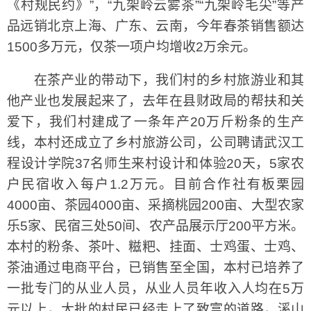
《村规民约》”，“九架岭云雾茶”“九架岭毛尖”等产
品远销北京上海、广东、云南，今年春茶销售额达
1500多万元，仅茶一项户均增收2万余元。
在茶产业的带动下，我们村的乡村旅游业和其
他产业也发展起来了，去年在县财政局的帮扶和关
爱下，我们村建成了一条年产20万斤粉条的生产
线，本村还成立了乡村旅游公司，公司聘请武汉工
程设计学院37名师生来村设计和体验20天，5家农
户民宿收入每户1.2万元。目前合作社有板栗园
4000亩、茶园4000亩、采摘桃园200亩、大型农家
乐5家、民宿三处50间、农产品展示厅200平方米。
本村的粉条、茶叶、糍粑、挂面、士鸡蛋、士鸡、
茶油通过电商平台，已销售至全国，本村已培养了
一批专门的从业人员，从业人员年收入人均在5万
元以上，大批的村民已经走上了致富的道路，溪山