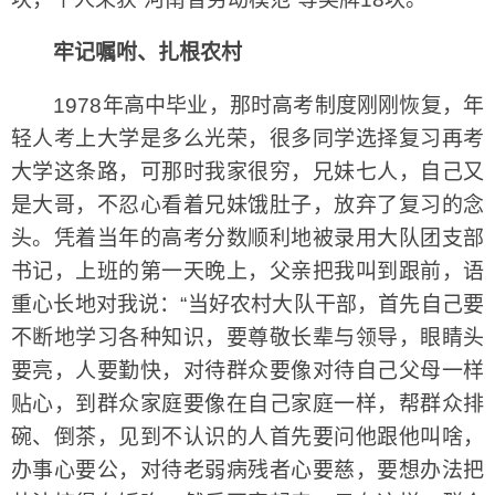
牢记嘱咐、扎根农村
1978年高中毕业，那时高考制度刚刚恢复，年
轻人考上大学是多么光荣，很多同学选择复习再考
大学这条路，可那时我家很穷，兄妹七人，自己又
是大哥，不忍心看着兄妹饿肚子，放弃了复习的念
头。凭着当年的高考分数顺利地被录用大队团支部
书记，上班的第一天晚上，父亲把我叫到跟前，语
重心长地对我说：“当好农村大队干部，首先自己要
不断地学习各种知识，要尊敬长辈与领导，眼睛头
要亮，人要勤快，对待群众要像对待自己父母一样
贴心，到群众家庭要像在自己家庭一样，帮群众排
碗、倒茶，见到不认识的人首先要问他跟他叫啥，
办事心要公，对待老弱病残者心要慈，要想办法把