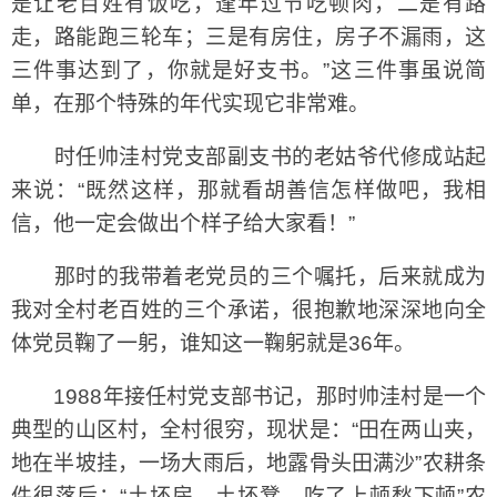
是让老百姓有饭吃，逢年过节吃顿肉，二是有路
走，路能跑三轮车；三是有房住，房子不漏雨，这
三件事达到了，你就是好支书。”这三件事虽说简
单，在那个特殊的年代实现它非常难。
时任帅洼村党支部副支书的老姑爷代修成站起
来说：“既然这样，那就看胡善信怎样做吧，我相
信，他一定会做出个样子给大家看！”
那时的我带着老党员的三个嘱托，后来就成为
我对全村老百姓的三个承诺，很抱歉地深深地向全
体党员鞠了一躬，谁知这一鞠躬就是36年。
1988年接任村党支部书记，那时帅洼村是一个
典型的山区村，全村很穷，现状是：“田在两山夹，
地在半坡挂，一场大雨后，地露骨头田满沙”农耕条
件很落后；“土坯房、土坯凳，吃了上顿愁下顿”农