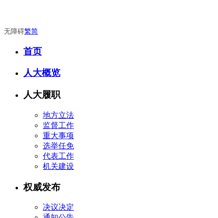
无障碍
繁
简
首页
人大概览
人大履职
地方立法
监督工作
重大事项
选举任免
代表工作
机关建设
权威发布
决议决定
通知公告