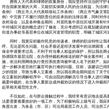
拥有人大代表和律师的双重身份，我应坚持作法治的守护者
符合国家发展的大局，又能切实保障人民的合法权益，为法律法
条例》《商丘市人大代表联络站工作条例》《商丘市气象灾害
例》中完善了不履行消防责任的应承担的法律后果，同时对作
农村庙会，以及各种集会期间，对居民集中居住区域开展有针
中对城区河道的概念进行了修改，充分考虑到正在规划建设的
街道办事处等基层单位在城区河道管理的职责，明确了城区河
同时，我更应积极作民意的传递者。律师的职业特性让我有
呼。无论是民生问题、社会矛盾还是经济发展中的法律困境，
保全申请要求过高，不利于对当事人权益的保护，所以我在两
协调我市基层法院，在办理仲裁机构移送的财产保全案件时，
施，依法利用网络执行查控系统查询被申请人名下的财产。如
进一步解决老百姓打赢官司执行难的问题。目前，该建议已得
少的现状，导致当事人立案难，所以我在两会期间提出了关于
在立案前的调解程序中，可由法院的调解员引导当事人进行调
裁委仲裁的，在当事人重新达成仲裁协议的情况下进入仲裁程
起草相关规范性文件。
不仅如此，在与群众接触过程中，我经常有意识地去提高群众
法委需要着重抓好的一项工作，为了积极响应上级号召，我应
角度出发，为各县（市、区）司法局基层工作人员、司法所工