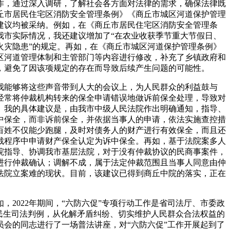
，通过深入调研，了解社会各方面对法律的需求，确保法律既
商丘市居民住宅区消防安全管理条例》《商丘市城区河道保护管理
建议均被采纳。例如，在《商丘市居民住宅区消防安全管理条
我市实际情况，我还建议增加了“在农业收获季节重大节假日、
火灾隐患”的规定。再如，在《商丘市城区河道保护管理条例》
区河道管理体制和主管部门等内容进行修改，补充了乡镇政府和
，避免了因该项规定的存在而导致后续产生问题的可能性。
能够将这些声音带到人大的会议上，为人民群众的利益鼓与
经常将仲裁机构转来的保全申请错误地做诉前保全处理，导致对
。我的具体建议是，由我市中级人民法院作出明确通知，指导、
中保全，而非诉前保全，并依据当事人的申请，依法实施查控措
百姓不仅能少跑腿，及时对债务人的财产进行有效保全，而且还
裁程序中申请财产保全认定为诉中保全。再如，基于法院案多人
院指导、协调我市基层法院，对于没有仲裁协议的民商事案件，
进行仲裁确认；调解不成，属于法定仲裁范围且当事人同意由仲
法院立案难的现状。目前，该建议已得到商丘中院的落实，正在
022年期间，“六防六促”专项行动工作是省司法厅、市委政
民生司法判例，从化解矛盾纠纷、切实维护人民群众合法权益的
会的同志进行了一场普法讲座，对“六防六促”工作开展起到了