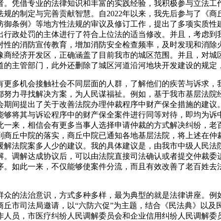
。凭借专业的法律知识和丰富的实践经验，我积极参与立法工作
规的制定与完善贡献智慧。自2022年以来，我先后参与了《
防御条例》等地方性法规的审议及修订工作，提出了多项实质性
出行政处罚的主体进行了符合上位法的适当修改。并且，考虑到
对性的消防宣传教育，增加消防安全检查频率，及时发现和消除
豫商经济开发区，正确涵盖了目前我市的城区范围。并且，对城
道的主管部门，此外还删除了城区河道沿河地块开发建设的规定
更多机会接触社会不同层面的人群，了解他们的疾苦与诉求，我
都努力寻找解决方案，为人民谋福祉。例如，基于我市基层法院
会期间提出了关于改善法院办理仲裁程序中财产保全措施的建议
能够将其与诉讼程序中的财产保全案件进行同等对待，即均为诉
此一来，相信会有更多当事人选择申请仲裁的方式解决纠纷，老
到商丘中院的落实，商丘中院已通知各地基层法院，将上述在仲
缓解法院案多人少的建议。我的具体建议是，由我市中级人民法
解。调解达成协议后，可以由法院直接司法确认或者提交仲裁委
序。如此一来，不仅能够使案件分流，而且有效改善了老百姓去
的法治意识，方式多种多样，最为典型的就是法律讲座。例如，2
商丘市司法局邀请，以“六防六促”为主题，结合《民法典》以及
作人员，市医疗纠纷人民调解委员会和企业信用纠纷人民调解委员