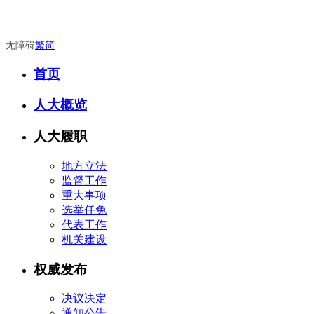
无障碍
繁
简
首页
人大概览
人大履职
地方立法
监督工作
重大事项
选举任免
代表工作
机关建设
权威发布
决议决定
通知公告