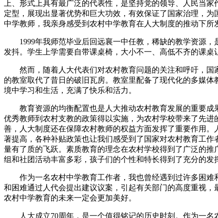
上、形式上具有最广泛的代表性，是坚持党的领导、人民当家
定型，展现出显著优势和巨大功效，有效保证了国家治理，为
中学教师，我亲身感受到农村中学教育在人大制度的推动下所
1999年我师范毕业后回远襄一中任教，稀缺的教学资源，
发抖。学生上学需要自带课桌椅，大小不一、高低不齐的课桌
然而，随着人大代表们对农村教育问题的关注和呼吁，国家
的教室取代了昔日的破旧瓦房。教室里配备了现代化的多媒体
境中学习和生活，充满了快乐和活力。
教育资源的均衡配置也是人大推动农村教育发展的重要成果
优秀教师到农村支教的政策得以实施，为农村学校带来了先进
善，人大制度还在保障农村教师的权益方面发挥了重要作用。
著提高，各种补贴政策也让我们感受到了国家对农村教育工作
量有了质的飞跃。素质教育的理念在农村学校得到了广泛的推
组和社团活动丰富多彩，孩子们的个性和特长得到了充分的发
作为一名农村中学教育工作者，我也曾经遇到过许多困难和
和困难通过人代会提出建议议案，引起有关部门的高度重视，
农村中学教育的未来一定会更加美好。
人大成立70周年，是一个值得铭记的历史时刻。作为一名农