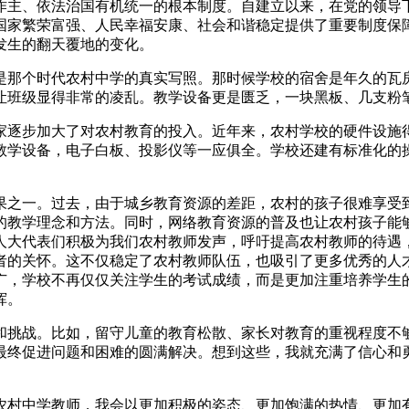
作主、依法治国有机统一的根本制度。自建立以来，在党的领导
国家繁荣富强、人民幸福安康、社会和谐稳定提供了重要制度保
发生的翻天覆地的变化。
是那个时代农村中学的真实写照。那时候学校的宿舍是年久的瓦
让班级显得非常的凌乱。教学设备更是匮乏，一块黑板、几支粉
逐步加大了对农村教育的投入。近年来，农村学校的硬件设施得
教学设备，电子白板、投影仪等一应俱全。学校还建有标准化的
之一。过去，由于城乡教育资源的差距，农村的孩子很难享受到
的教学理念和方法。同时，网络教育资源的普及也让农村孩子能
人大代表们积极为我们农村教师发声，呼吁提高农村教师的待遇
者的关怀。这不仅稳定了农村教师队伍，也吸引了更多优秀的人
广，学校不再仅仅关注学生的考试成绩，而是更加注重培养学生
挥。
挑战。比如，留守儿童的教育松散、家长对教育的重视程度不够
最终促进问题和困难的圆满解决。想到这些，我就充满了信心和
村中学教师，我会以更加积极的姿态、更加饱满的热情、更加有