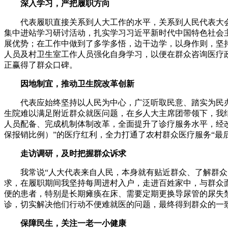
深入学习，严把履职方向
代表履职直接关系到人大工作的水平，关系到人民代表大会
集中进站学习研讨活动，扎实学习习近平新时代中国特色社会
展优势；在工作中做到了多学多悟，边干边学，以身作则，坚
人员及村卫生室工作人员强化自身学习，以便在群众咨询医疗
正赢得了群众口碑。
因地制宜，推动卫生院改革创新
代表应始终坚持以人民为中心，广泛听取民意、踏实为民办事
生院难以满足附近群众就医问题，在乡人大主席团带领下，我
人员配备、完成机制体制改革，全面提升了诊疗服务水平，经
保报销比例）”的医疗红利，全力打通了农村群众医疗服务“最后
走访调研，及时把握群众诉求
我常说“人大代表来自人民，本身就有贴近群众、了解群众的
求，在履职期间我坚持每周进村入户，走进百姓家中，与群众
便的患者，特别是长期瘫痪在床、需要定期更换导尿管的尿失
诊，切实解决他们行动不便难就医的问题，最终得到群众的一
保障民生，关注一老一小健康