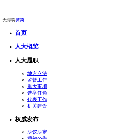
无障碍
繁
简
首页
人大概览
人大履职
地方立法
监督工作
重大事项
选举任免
代表工作
机关建设
权威发布
决议决定
通知公告