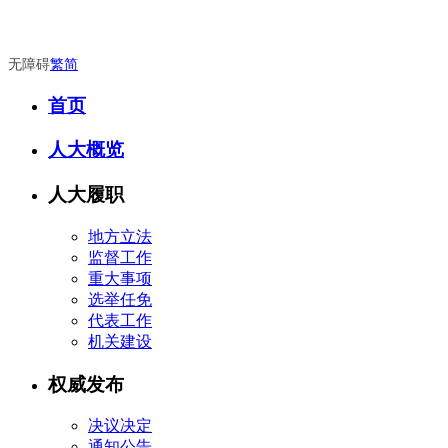
无障碍
繁
简
首页
人大概览
人大履职
地方立法
监督工作
重大事项
选举任免
代表工作
机关建设
权威发布
决议决定
通知公告