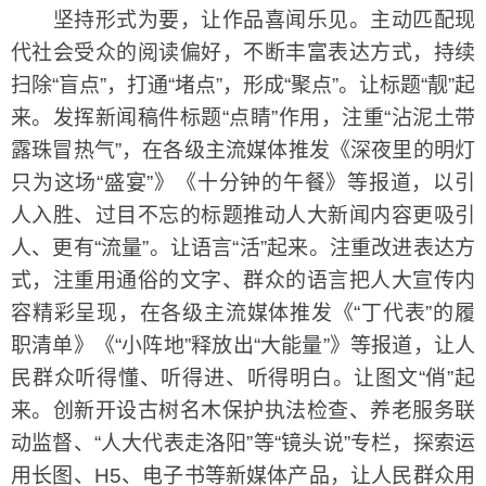
坚持形式为要，让作品喜闻乐见。主动匹配现
代社会受众的阅读偏好，不断丰富表达方式，持续
扫除“盲点”，打通“堵点”，形成“聚点”。让标题“靓”起
来。发挥新闻稿件标题“点睛”作用，注重“沾泥土带
露珠冒热气”，在各级主流媒体推发《深夜里的明灯
只为这场“盛宴”》《十分钟的午餐》等报道，以引
人入胜、过目不忘的标题推动人大新闻内容更吸引
人、更有“流量”。让语言“活”起来。注重改进表达方
式，注重用通俗的文字、群众的语言把人大宣传内
容精彩呈现，在各级主流媒体推发《“丁代表”的履
职清单》《“小阵地”释放出“大能量”》等报道，让人
民群众听得懂、听得进、听得明白。让图文“俏”起
来。创新开设古树名木保护执法检查、养老服务联
动监督、“人大代表走洛阳”等“镜头说”专栏，探索运
用长图、H5、电子书等新媒体产品，让人民群众用