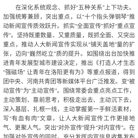
在深化系统观念、抓好“五种关系”上下功夫。
加强统筹兼顾，突出重点，以“十个指头弹钢琴”推
动新闻宣传质效跃升。抓实“全面宣传”抓好“重点宣
传”。坚持既重数量、又重质量，既抓全面、又突出
重点，推动人大新闻宣传实现从“铺天盖地”量的扩
张，迈向“巍然屹立”质的提升。如围绕出台加快推
进青年发展型城市建设决定，推出《打造人才生态
“强磁场” 让青年在洛阳更有为》等重点报道，得到
团中央、河南共青团等新媒体平台广泛推发。变“被
动宣传”为“主动宣传”。围绕常委会重点亮点工作，
主动策划、靠前思考，积极走出去、主动沉下去，
深入基层、扎根一线，主动掌握第一手鲜活素材，
写“有血有肉”文章，让人大新闻宣传工作更接地
气、更聚人气。突出“对外宣传”提升“对内宣传”。在
加强对外宣传的同时，充分发挥内宣信息收集发布