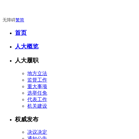
无障碍
繁
简
首页
人大概览
人大履职
地方立法
监督工作
重大事项
选举任免
代表工作
机关建设
权威发布
决议决定
通知公告