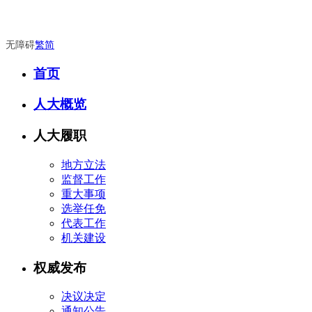
无障碍
繁
简
首页
人大概览
人大履职
地方立法
监督工作
重大事项
选举任免
代表工作
机关建设
权威发布
决议决定
通知公告