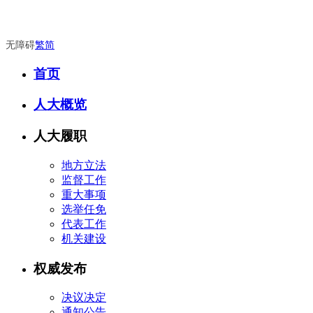
无障碍
繁
简
首页
人大概览
人大履职
地方立法
监督工作
重大事项
选举任免
代表工作
机关建设
权威发布
决议决定
通知公告