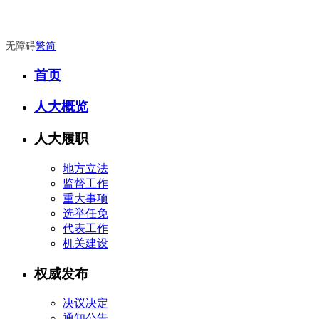
无障碍
繁
简
首页
人大概览
人大履职
地方立法
监督工作
重大事项
选举任免
代表工作
机关建设
权威发布
决议决定
通知公告