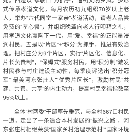
处。四是以“孝敬日”为抓手，倡树文明乡风。多形
式传承孝道文化，每月农历初九组织70岁以上老
人，举办“六代同堂一家亲”孝道活动，请老人品尝
免费的“孝心餐”，并组织晚辈向老人行叩拜之礼，
用孝道文化熏陶下一代，用“爱、幸福”的正能量浸
润村民。五是以“片区”+“积分”为抓手，推进有效治
理。把村庄分为9个片区，实行“片区化、信息化、
片长负责制”，“保姆式”服务村民，用“积分制”激发
村民参与村庄建设主动性，每季度评选出“积分冠
军”“最美河东张庄人”“优秀片区长”，激励村民“共
建、共管、共享”的内生动力，提高村民幸福指数至
95%以上。
全体“村两委”干部率先垂范，与全村667口村民
一道，走出了一条适合本村发展的“振兴之路”，河
东张庄村相继荣获“国家乡村治理示范村”“国家环境