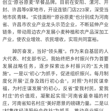
创立“原谷原麦”早餐品牌。目前在安阳、漯河、开
封、许昌等9家地市，开设连锁门店223家，深受当
地市民青睐。“实佳面粉”“原谷原麦”也分别成为河南
省、许昌市农业产业龙头示范企业，不断延伸产业
链条，带动周边农户发展小麦种植和农产品深加工
产业，使农业增效、农民增收，实现共同富裕。
踔厉奋发，当好“领头雁”。作为来自基层的人
大代表、村支部书记，我始终把乡村振兴作为首要
发展战略任务，逐步探索出乡村振兴的“五大措
施”。一是以“初心”为抓手，促进组织振兴。每月制
度化开展“正身及践行初心会”，对照“为村民谋幸
福，为村庄谋发展”的初心，反省“爱我村民，爱我
村庄”的价值观，凝聚起实现“河南省最幸福的村
庄，河南省知名村庄”美好愿景的磅礴力量。二是以
“村集体经济股份合作社”为抓手，推动产业振兴。