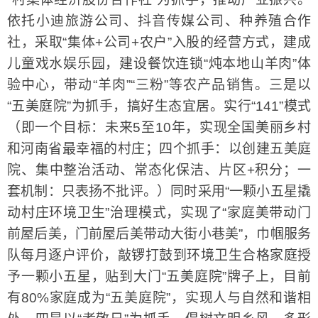
依托小迪旅游公司、抖音传媒公司、种养殖合作
社，采取“集体+公司+农户”入股的经营方式，建成
儿童戏水娱乐园，建设餐饮连锁“炖本地山羊肉”体
验中心，带动“羊肉”“三粉”等农产品销售。三是以
“五美庭院”为抓手，搞好生态宜居。实行“141”模式
（即一个目标：未来5至10年，实现全国美丽乡村
和河南省最幸福的村庄；四个抓手：以创建五美庭
院、集中整治活动、常态化保洁、片区+积分；一
套机制：只表扬不批评。）同时采用“一颗小五星撬
动村庄环境卫生”治理模式，实现了“家庭美带动门
前屋后美，门前屋后美带动大街小巷美”，巾帼服务
队每月逐户评价，敲锣打鼓到环境卫生合格家庭授
予一颗小五星，贴到大门“五美庭院”牌子上，目前
有80%家庭成为“五美庭院”，实现人与自然和谐相