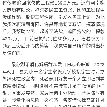
付仅峰追回拖欠的工程款159.6万元。还有河南鋆
興商贸有限公司拖欠农民工工资案，因施工过程中
涉嫌诈骗，致使工程烂尾，引发农民工上访。为此
我多次辗转到南阳、许昌等地调查取证。摸清情况
后，我帮助农民工起诉至法院，追回拖欠的工程款
439万元，目前已执行到位60多万元。看着农民工
领到工资后开心的笑容，我觉得自己所有的付出都
是值得的。
最欣慰矛盾化解后群众发自内心的感激。2022
年6月，县九小一名学生家长到学校接学生时，意
外猝死在教室内，死者亲朋好友十余人立即赶到学
校索要赔偿，同时各种不实传言开始在微信群中扩
散。因事发突然，家属情绪十分激动，矛盾随时有
进一步激化的风险。必须派一名既懂法律又能让对