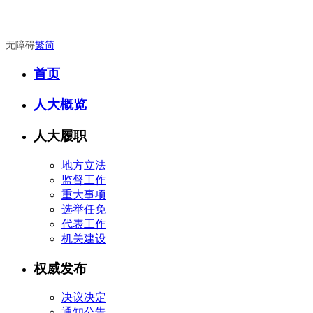
无障碍
繁
简
首页
人大概览
人大履职
地方立法
监督工作
重大事项
选举任免
代表工作
机关建设
权威发布
决议决定
通知公告