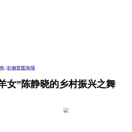
焦
/
右侧竖图海报
牧羊女”陈静晓的乡村振兴之舞