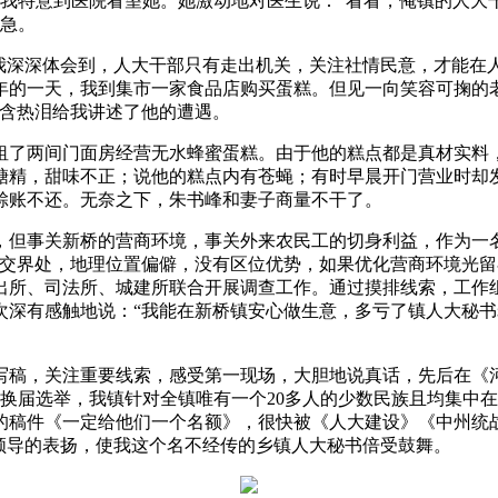
，我特意到医院看望她。她激动地对医生说：“看看，俺镇的人大干
之急。
深深体会到，人大干部只有走出机关，关注社情民意，才能在
3年的一天，我到集市一家食品店购买蛋糕。但见一向笑容可掬的
满含热泪给我讲述了他的遭遇。
了两间门面房经营无水蜂蜜蛋糕。由于他的糕点都是真材实料，
糖精，甜味不正；说他的糕点内有苍蝇；有时早晨开门营业时却
赊账不还。无奈之下，朱书峰和妻子商量不干了。
但事关新桥的营商环境，事关外来农民工的切身利益，作为一名
县交界处，地理位置偏僻，没有区位优势，如果优化营商环境光留
出所、司法所、城建所联合开展调查工作。通过摸排线索，工作
次深有感触地说：“我能在新桥镇安心做生意，多亏了镇人大秘书
稿，关注重要线索，感受第一现场，大胆地说真话，先后在《河
大换届选举，我镇针对全镇唯有一个20多人的少数民族且均集中
的稿件《一定给他们一个名额》，很快被《人大建设》《中州统
领导的表扬，使我这个名不经传的乡镇人大秘书倍受鼓舞。