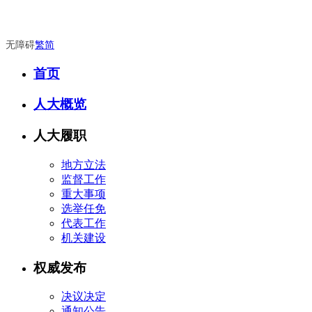
无障碍
繁
简
首页
人大概览
人大履职
地方立法
监督工作
重大事项
选举任免
代表工作
机关建设
权威发布
决议决定
通知公告