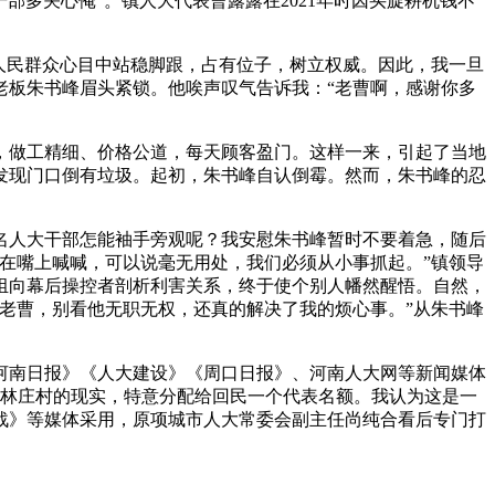
部多关心俺”。镇人大代表曹露露在2021年时因买旋耕机钱不
人民群众心目中站稳脚跟，占有位子，树立权威。因此，我一旦
老板朱书峰眉头紧锁。他唉声叹气告诉我：“老曹啊，感谢你多
做工精细、价格公道，每天顾客盈门。这样一来，引起了当地
发现门口倒有垃圾。起初，朱书峰自认倒霉。然而，朱书峰的忍
人大干部怎能袖手旁观呢？我安慰朱书峰暂时不要着急，随后
在嘴上喊喊，可以说毫无用处，我们必须从小事抓起。”镇领导
组向幕后操控者剖析利害关系，终于使个别人幡然醒悟。自然，
老曹，别看他无职无权，还真的解决了我的烦心事。”从朱书峰
南日报》《人大建设》《周口日报》、河南人大网等新闻媒体
在林庄村的现实，特意分配给回民一个代表名额。我认为这是一
战》等媒体采用，原项城市人大常委会副主任尚纯合看后专门打