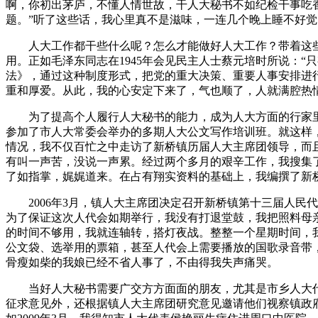
啊，你初出茅庐，不懂人情世故，干人大秘书不如纪检干事吃
题。”听了这些话，我心里真不是滋味，一连几个晚上睡不好觉
人大工作都干些什么呢？怎么才能做好人大工作？带着这些
用。正如毛泽东同志在1945年会见民主人士蔡元培时所说：
法》，通过这种制度形式，把党的重大决策、重要人事安排进
重和厚爱。从此，我的心安定下来了，气也顺了，人就满腔热
为了提高个人履行人大秘书的能力，成为人大方面的行家里
参加了市人大常委会举办的多期人大公文写作培训班。就这样
情况，我不仅百忙之中走访了新桥镇历届人大主席团领导，而
有叫一声苦，没说一声累。经过两个多月的艰辛工作，我搜集
了如指掌，娓娓道来。在占有翔实资料的基础上，我编撰了新
2006年3月，镇人大主席团决定召开新桥镇第十三届人民
为了保证这次人代会如期举行，我没有打退堂鼓，我把照料母
的时间不够用，我就连轴转，搭灯夜战。整整一个星期时间，
公文袋、选举用的票箱，甚至人代会上需要播放的国歌录音带
骨瘦如柴的我娘已经不省人事了，不由得我失声痛哭。
当好人大秘书需要广交方方面面的朋友，尤其是市乡人大代
征求意见外，还根据镇人大主席团研究意见邀请他们视察镇政