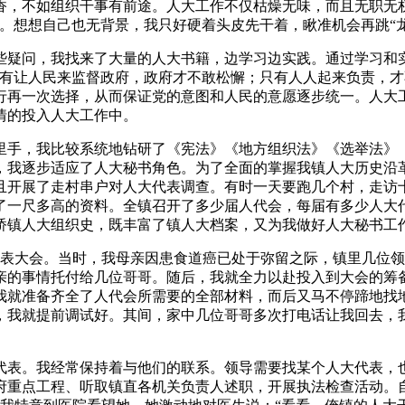
香，不如组织干事有前途。人大工作不仅枯燥无味，而且无职无
。想想自己也无背景，我只好硬着头皮先干着，瞅准机会再跳“龙
疑问，我找来了大量的人大书籍，边学习边实践。通过学习和实
“只有让人民来监督政府，政府才不敢松懈；只有人人起来负责，
行再一次选择，从而保证党的意图和人民的意愿逐步统一。人大
情的投入人大工作中。
手，我比较系统地钻研了《宪法》《地方组织法》《选举法》《
，我逐步适应了人大秘书角色。为了全面的掌握我镇人大历史沿
且开展了走村串户对人大代表调查。有时一天要跑几个村，走访
了一尺多高的资料。全镇召开了多少届人代会，每届有多少人大
桥镇人大组织史，既丰富了镇人大档案，又为我做好人大秘书工
代表大会。当时，我母亲因患食道癌已处于弥留之际，镇里几位
亲的事情托付给几位哥哥。随后，我就全力以赴投入到大会的筹
我就准备齐全了人代会所需要的全部材料，而后又马不停蹄地找
，我就提前调试好。其间，家中几位哥哥多次打电话让我回去，
表。我经常保持着与他们的联系。领导需要找某个人大代表，也
府重点工程、听取镇直各机关负责人述职，开展执法检查活动。