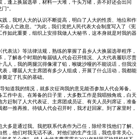
权，逢上换届选举，材料一大堆，千头万绪，弄不好还会出问
门”。
践，我对人大的认识不断提高，明白了人大的性质、地位和作
才不会人亡政息。”为此，我们党把人民代表大会制度写入了《宪
工作如此重要，组织上安排我做人大秘书，这本身就是对我的器
代表法》等法律法规，熟练的掌握了县乡人大换届选举程序，
革，了解各个时期的每届镇人代会召开情况、人大代表履职尽责
十几人，我的两腿沉得像灌了铅，喉咙沙哑的不能说话，但我没
代表，哪届人大主席团有多少人组成，开展了什么活动，我都能
作奠定了扎实的基础。
领导知道我的情况，就多次征询我的意见能否参加人代会筹备。
备工作中去。在筹备的日子里，大多数工作是我唱独角戏，白天
地方赶制了人大代表证、主席团成员证、有关人员列席证，准备
我都一推再推。待镇人代会召开时，我才赶回家。到了家里时，
大多是通过我。我把联系代表作为己任，除经常找他们了解、
自然，他们对我无话不谈。对他们的生产生活，我也非常关心。