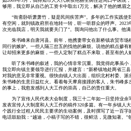
如2009年3月，我得知市人大代表侯艳丽生病住进周口中医院
够用，我立即从自己的工资卡中取出1万元，解决了他的燃眉
“衙斋卧听萧萧竹，疑是民间疾苦声”。多年的工作实践使我
有空闲，就到镇政府所在地转一转，听一听群众的呼声。202
次光临我店，明天我就要关门了”。我询问他出了什么事。他
朱书峰来自唐河县。前年，他携妻带女在新桥镇农贸市场租
同行的嫉妒。一些人隔三岔五的找他的麻烦。说他的糕点掺有
让却招来更多的麻烦，一些人定制了糕点不来取，甚至有的人
听了朱书峰的叙述，我的心情非常沉重。我觉得此事虽小，
我立即向镇主要领导进行汇报，并建言：“新桥镇地处两省三
对我的意见非常重视。很快由镇人大出面，组织北村村委、派
朱书峰的生意日益红火。看着每天摩肩接踵的客人，朱书峰多
的事上，我愈发感到人大工作的崇高，自己的责任重大。
为了宣传人民代表大会制度，我三十二年如一日坚持业余写
发表宣传人大制度和人大工作的稿件320多篇。有一年乡镇人
个践行全过程人民民主要求的生动案例，及时撰写了近一百字
电话鼓励我：“越迪，小稿子写的不错，很鲜活，见微知著。”