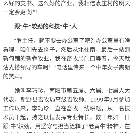
么好的支书、这么好的产业，我相信袁庄村的明天
一定会更“好”！
跟“牛”较劲的科技“牛”人
“罗主任，就不要去办公室了吧？办公室里有啥
看哩，咱们先去歪子，然后从北往南，最后一站到
新甸铺的新犇牧业，我在畜牧局门口等着，今天就
沾光搭领导的车呵！”电话里传来一个中年女子爽朗
的笑声。
她叫李巧珍，南阳市第五届、六届、七届人大
代表，新野县畜牧局高级畜牧师。1999年9月参加
工作以来，李巧珍一直在畜牧一线耕耘，从一名技
术员干起，持之以恒发挥专业特长，数十年如一日
跟“牛”较劲，用坚守与担当诠释了“老黄牛”精神，在