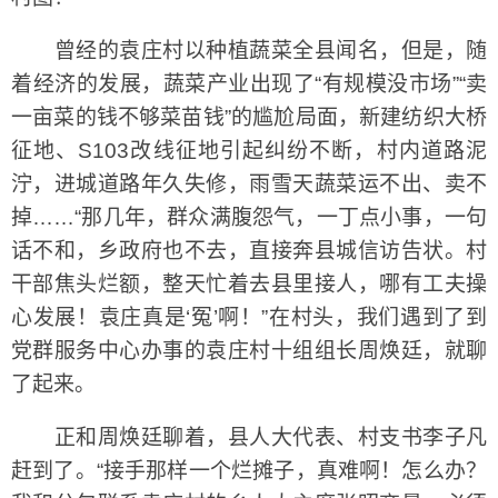
曾经的袁庄村以种植蔬菜全县闻名，但是，随
着经济的发展，蔬菜产业出现了“有规模没市场”“卖
一亩菜的钱不够菜苗钱”的尴尬局面，新建纺织大桥
征地、S103改线征地引起纠纷不断，村内道路泥
泞，进城道路年久失修，雨雪天蔬菜运不出、卖不
掉……“那几年，群众满腹怨气，一丁点小事，一句
话不和，乡政府也不去，直接奔县城信访告状。村
干部焦头烂额，整天忙着去县里接人，哪有工夫操
心发展！袁庄真是‘冤’啊！”在村头，我们遇到了到
党群服务中心办事的袁庄村十组组长周焕廷，就聊
了起来。
正和周焕廷聊着，县人大代表、村支书李子凡
赶到了。“接手那样一个烂摊子，真难啊！怎么办？