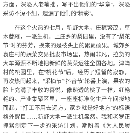
方面，深恐人老笔拙，写不出他们的“华章”，深恐
采访不深不细，遗漏了他们的“精彩”。
在这个火热的七月，新野大地，庄稼繁茂，草
木葳蕤，一派生机。上庄乡的梨园里，没有了“梨花
节”时的芬芳，换来的是枝头上的累累硕果。城郊乡
袁庄村的蔬菜交易批发市场里，热闹非凡，拉货的
大车源源不断地把新鲜的蔬菜运往全国各地。津湾
村的桃园里，在“桃花节”后，经历了短暂的寂静，
再次热闹起来，“采摘节”“抖音节”轮番上演，果农的
脸上充满了丰收的喜悦，像熟透的桃子一样，红艳
艳的。产业集聚区里，一座座标准化生产车间拔地
而起，“打工不用去远方，家乡就是好地方”的标语
格外醒目……新野大地一派生机盎然。我和老罗正
抓紧制定下一步的采访计划，期盼着《为人民履