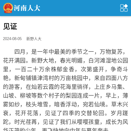
见证
2024-08-05
新野人大
四月，是一年中最美的季节之一，万物复苏，
花开满园。新野大地，春光明媚，白河滩湿地公园
里，一百二十万余株郁金香，次第盛开，争奇斗
艳，新甸铺镇津湾村的万亩桃园中，来自四面八方
的游客，在灿若云霞的花海里徜徉，上庄乡马集、
山坡、柳坡等数个村子的梨园连成一片，早上，薄
雾如纱，枝头堆雪，暗香浮动，宛若仙境。草木兴
衰，花开花落，见证了四季的交替轮回。岁月蹉
跎，时光荏苒，见证了我们从嘤嘤孩童，成长为风
华正茂的少年，再飞快地向中年与暮年奔去。