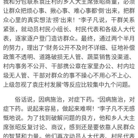
我和分包联系袁庄村的乡人大主席张昭商量，必须
让群众把烦心事、揪心事、难心事都‘倒’出来，把群
众心里的真实想法‘捞’出来！”李子凡说，干群关系
紧张，就动员村民小组长、村民代表和各级人大代
表，逐家逐户登门造访群众。最终，通过两个半月
的努力，理出了“财务公开不及时不详细、征地补偿
政策不透明、道路破损无人管、蔬菜销售没渠道、
村内事务不公开、干部携公章在家里办公、村内垃
圾无人管、干部对群众的事不操心不用心不上心、
上级忽视了袁庄村发展”等反应比较集中九个问题。
俗话说，因病施治，对症下药。“因病施治，对
症下药。说起来容易，做起来难啊！”李子凡不无感
慨地说。为了找到破解问题的良方，他和乡人大主
席张昭反复讨论、商议，感到还是要依靠人民群众
的智慧和力量。他们再次动员人大代表、村民代表