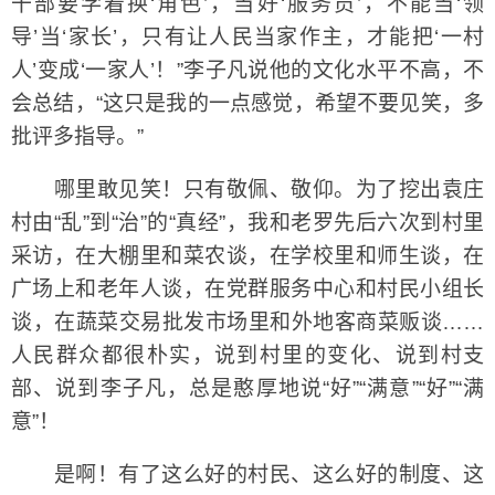
干部要学着换‘角色’，当好‘服务员’，不能当‘领
导’当‘家长’，只有让人民当家作主，才能把‘一村
人’变成‘一家人’！”李子凡说他的文化水平不高，不
会总结，“这只是我的一点感觉，希望不要见笑，多
批评多指导。”
哪里敢见笑！只有敬佩、敬仰。为了挖出袁庄
村由“乱”到“治”的“真经”，我和老罗先后六次到村里
采访，在大棚里和菜农谈，在学校里和师生谈，在
广场上和老年人谈，在党群服务中心和村民小组长
谈，在蔬菜交易批发市场里和外地客商菜贩谈……
人民群众都很朴实，说到村里的变化、说到村支
部、说到李子凡，总是憨厚地说“好”“满意”“好”“满
意”！
是啊！有了这么好的村民、这么好的制度、这