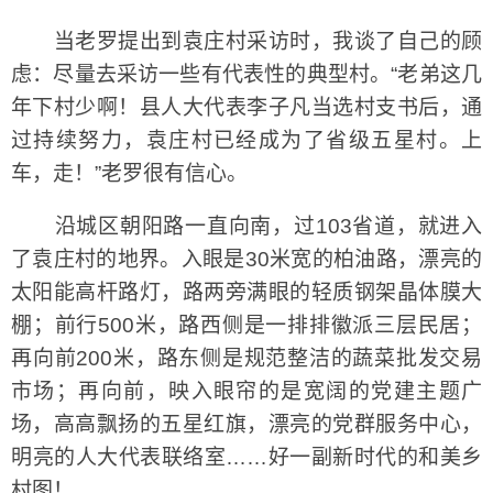
当老罗提出到袁庄村采访时，我谈了自己的顾
虑：尽量去采访一些有代表性的典型村。“老弟这几
年下村少啊！县人大代表李子凡当选村支书后，通
过持续努力，袁庄村已经成为了省级五星村。上
车，走！”老罗很有信心。
沿城区朝阳路一直向南，过103省道，就进入
了袁庄村的地界。入眼是30米宽的柏油路，漂亮的
太阳能高杆路灯，路两旁满眼的轻质钢架晶体膜大
棚；前行500米，路西侧是一排排徽派三层民居；
再向前200米，路东侧是规范整洁的蔬菜批发交易
市场；再向前，映入眼帘的是宽阔的党建主题广
场，高高飘扬的五星红旗，漂亮的党群服务中心，
明亮的人大代表联络室……好一副新时代的和美乡
村图！