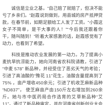
诚信是立业之基。“自己赔了就赔了，但决不能
亏了乡亲们。”赵霞说到做到，用县城的房产抵押贷
款，在春节前，如期足额给工人发了工资。“小霞这
女子不简单，是干大事的人！”“今后我还跟着你
干，随叫随到！”听着大家感激的话，赵霞感觉有了
动力，也看到了希望。
科技是推动农业发展的第一动力。为了提高小
麦抗旱抗涝能力，她向河南省农科院请教，引进了
“中麦 578” 新品种，并经受住了恶劣天气的考验；
引进了高油酸的“豫花 11”花生，油酸含量提高到了
75% ，亩产增收450余元；引进了机收芝麻新品种
“ND837”， 使芝麻亩产由150斤左右增加到260余
斤。她与市中医药局合作选育的艾草新品种“艾
11”，通过了新品种审定，并在河南省创新创业大会