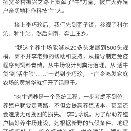
拓宽乡村振兴之路上贡献了“牛”力量，被广大养殖
户亲切地称作科技“牛”人。
接上李巧珍后，我们先到歪子镇，参观了科尔
沁、种牛站，然后向南，奔上庄乡。
“我这个养牛场能够从20多头发展到500头规
模，离不开李老师的帮助和支持，从指导制定免疫
程序到饲料青储，从牛场设计到粪污治理，从‘活牛
贷’到‘活牛险’……”一说到李巧珍，上庄乡鸿发家庭
农场的黄增华就打开了话匣子。
“肉牛饲养是一个系统工程，一步考虑不到位，
养殖户就要走弯路，不但会提高养殖成本，甚至还
会造成无可挽回的损失。”李巧珍说。为了帮助养殖
户搞好养牛场建设，她根据新野的气候条件、地理