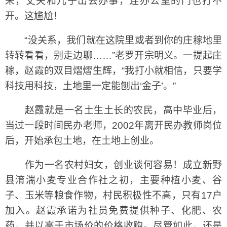
来，丈夫和儿子出去办事，连办公室的门也打不
开。这尴尬！
“没关系，我们就在这院里或者到你的庄稼地里
转转看看，别走边聊……”老罗开宗明义。一提起庄
稼，赵霞的双目熠熠生辉，“我打小就相信，只要学
科技用科技，土地里一定能刨出‘金子’。”
赵霞就是一名土生土长的农民，高中毕业后，
当过一段时间民办老师，2002年离开民办教师岗位
后，开始承包土地，在土地上创业。
作为一名农村妇女，创业谈何容易！成立新野
县淯湍小麦专业合作社之初，主要种植小麦、谷
子、玉米等粮食作物，村民积极性不高，只有17户
加入。赵霞承诺为社员免费提供种子、化肥、农
药，并以高于市场价的价格收购。尽管如此，还是