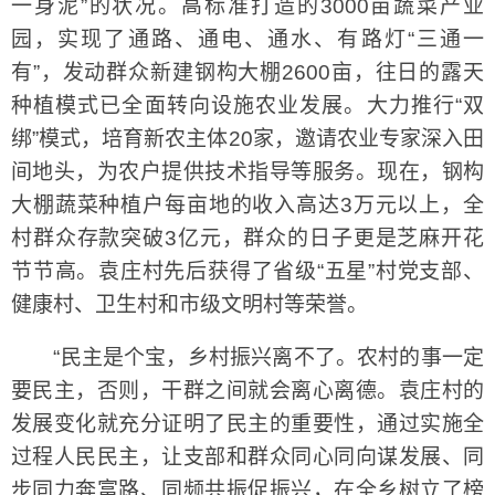
一身泥”的状况。高标准打造的3000亩蔬菜产业
园，实现了通路、通电、通水、有路灯“三通一
有”，发动群众新建钢构大棚2600亩，往日的露天
种植模式已全面转向设施农业发展。大力推行“双
绑”模式，培育新农主体20家，邀请农业专家深入田
间地头，为农户提供技术指导等服务。现在，钢构
大棚蔬菜种植户每亩地的收入高达3万元以上，全
村群众存款突破3亿元，群众的日子更是芝麻开花
节节高。袁庄村先后获得了省级“五星”村党支部、
健康村、卫生村和市级文明村等荣誉。
“民主是个宝，乡村振兴离不了。农村的事一定
要民主，否则，干群之间就会离心离德。袁庄村的
发展变化就充分证明了民主的重要性，通过实施全
过程人民民主，让支部和群众同心同向谋发展、同
步同力奔富路、同频共振促振兴，在全乡树立了榜