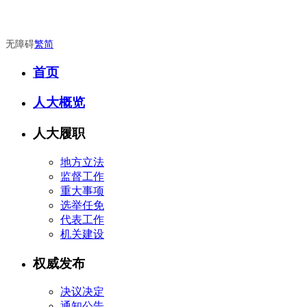
无障碍
繁
简
首页
人大概览
人大履职
地方立法
监督工作
重大事项
选举任免
代表工作
机关建设
权威发布
决议决定
通知公告