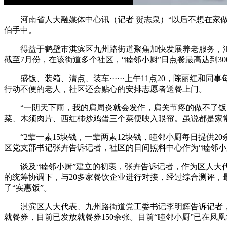
河南省人大融媒体中心讯（记者 贺志泉）“以后不想在家做
伯手中。
得益于鹤壁市淇滨区九州路街道聚焦加快发展养老服务，汇集
截至7月份，在该街道多个社区，“睦邻小厨”日点餐最高达到30
盛饭、装箱、清点、装车······上午11点20，陈丽红和
行动不便的老人，社区还会贴心的安排志愿者送餐上门。
“一阴天下雨，我的肩周炎就会发作，肩关节疼的做不了饭，
菜、木须肉片、西红柿炒鸡蛋三个菜便映入眼帘。虽说都是家
“2荤一素15块钱，一荤两素12块钱，睦邻小厨每日提供2
区党支部书记张卉告诉记者，社区的日间照料中心作为“睦邻小
谈及“睦邻小厨”建立的初衷，张卉告诉记者，作为区人大代
的统筹协调下，与20多家餐饮企业进行对接，经过综合测评
了“实惠饭”。
淇滨区人大代表、九州路街道党工委书记李明辉告诉记者，
就餐券，目前已发放就餐券150余张。目前“睦邻小厨”已在凤凰