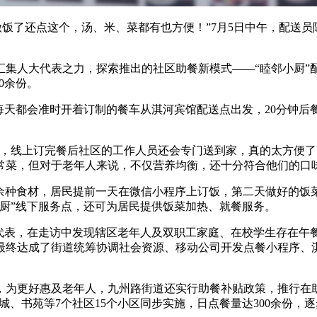
饭了还点这个，汤、米、菜都有也方便！”7月5日中午，配送员
人大代表之力，探索推出的社区助餐新模式——“睦邻小厨”
0余份。
同事每天都会准时开着订制的餐车从淇河宾馆配送点出发，20分
线上订完餐后社区的工作人员还会专门送到家，真的太方便了！
常菜，但对于老年人来说，不仅营养均衡，还十分符合他们的口
0余种食材，居民提前一天在微信小程序上订饭，第二天做好的饭
厨”线下服务点，还可为居民提供饭菜加热、就餐服务。
表，在走访中发现辖区老年人及双职工家庭、在校学生存在午
，最终达成了街道统筹协调社会资源、移动公司开发点餐小程序、
为更好惠及老年人，九州路街道还实行助餐补贴政策，推行在助
城、书苑等7个社区15个小区同步实施，日点餐量达300余份，逐