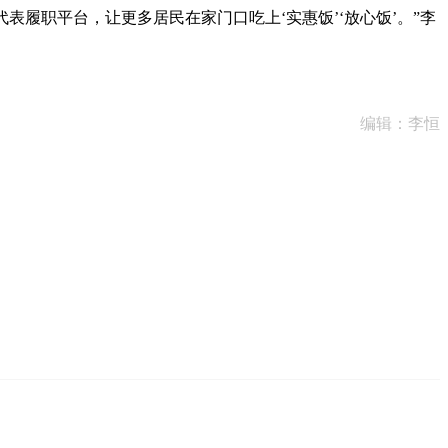
履职平台，让更多居民在家门口吃上‘实惠饭’‘放心饭’。”李
编辑：李恒