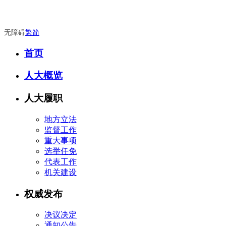
无障碍
繁
简
首页
人大概览
人大履职
地方立法
监督工作
重大事项
选举任免
代表工作
机关建设
权威发布
决议决定
通知公告