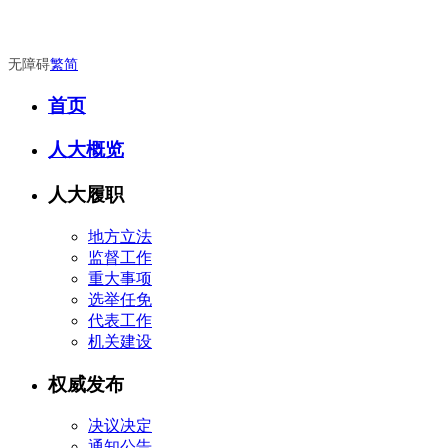
无障碍
繁
简
首页
人大概览
人大履职
地方立法
监督工作
重大事项
选举任免
代表工作
机关建设
权威发布
决议决定
通知公告