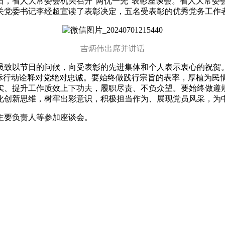
1日，省人大常委会机关召开“两优一先”表彰座谈会。省人大常
关党委书记李经超宣读了表彰决定，五名受表彰的优秀党务工作
吉炳伟出席并讲话
致以节日的问候，向受表彰的先进集体和个人表示衷心的祝贺。
际行动诠释对党绝对忠诚。要始终做践行宗旨的表率，厚植为民情
实、提升工作质效上下功夫，履职尽责、不负众望。要始终做遵
化创新思维，树牢出彩意识，积极担当作为、展现党员风采，为
要负责人等参加座谈会。