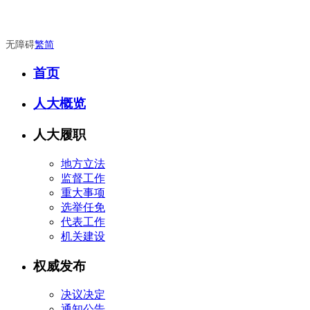
无障碍
繁
简
首页
人大概览
人大履职
地方立法
监督工作
重大事项
选举任免
代表工作
机关建设
权威发布
决议决定
通知公告