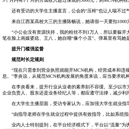
3个月内有1个月的分成收入超过保底的5000元，则MCN机
还有受访的大学生主播直言，公会的“压榨”也让人喘不过
来自江西某高校大三的主播陈畅说，她请假一天要扣1000
“小公会没有资源扶持，我的粉丝不到1万人，所以要躲开大
笔在脸上画媒婆痣、王八，她自嘲“像个小丑”。弹幕里有骂她
提升门槛强监督
规范时长定规则
“现在只需拿到营业执照就能开MCN机构，经营成本和违规
息。”李炎说，从规范MCN机构发展的角度来说，应当要求机
在李炎看来，提升行业从业者的素养刻不容缓。至少以市为单
企业负责人、股东还是业务经纪人等，都应遵守法律，减少利
在大学生主播层面，受访专家认为，应加强大学生就业指导
“由指导老师在学生就业过程中提供有效指导，比如系统指出
业内人士特别提到，在平台经济模式下，平台以“流量”为诱饵