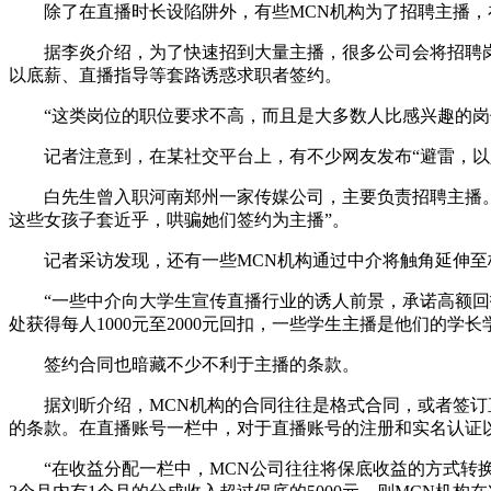
除了在直播时长设陷阱外，有些MCN机构为了招聘主播，在
据李炎介绍，为了快速招到大量主播，很多公司会将招聘岗位
以底薪、直播指导等套路诱惑求职者签约。
“这类岗位的职位要求不高，而且是大多数人比感兴趣的岗位
记者注意到，在某社交平台上，有不少网友发布“避雷，以人
白先生曾入职河南郑州一家传媒公司，主要负责招聘主播。他
这些女孩子套近乎，哄骗她们签约为主播”。
记者采访发现，还有一些MCN机构通过中介将触角延伸至校
“一些中介向大学生宣传直播行业的诱人前景，承诺高额回报
处获得每人1000元至2000元回扣，一些学生主播是他们的学
签约合同也暗藏不少不利于主播的条款。
据刘昕介绍，MCN机构的合同往往是格式合同，或者签订直
的条款。在直播账号一栏中，对于直播账号的注册和实名认证以
“在收益分配一栏中，MCN公司往往将保底收益的方式转换为