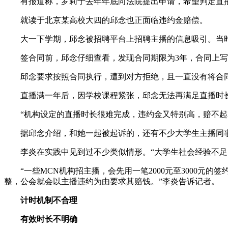
有报道称，罗莉于去年年底向法院提出申请，希望判定直播
就读于北京某高校大四的邱念也正面临违约金赔偿。
大一下学期，邱念被招聘平台上招聘主播的信息吸引。当时课
签合同前，邱念仔细查看，发现合同期限为3年，合同上写明每
邱念要求按照合同执行，遭到对方拒绝，且一直没有将合同给
直播满一年后，因学校课程紧张，邱念无法再满足直播时长要
“机构设定的直播时长很难完成，违约金又特别高，赔不起就
据邱念介绍，和她一起被起诉的，还有不少大学生主播同
李炎在实践中见到过不少类似情形。“大学生社会经验不足，
“一些MCN机构招主播，会先用一笔2000元至3000元
整，公会就会以主播违约为由要求其赔钱。”李炎告诉记者。
计时机制不合理
有效时长不明确