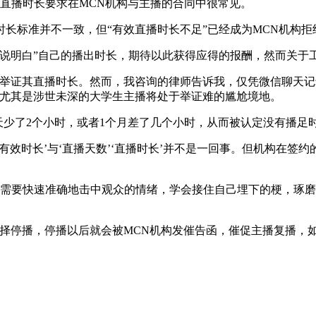
直播时长要求在MCN机构与主播的合同中很常见。
标准并不一致，但“有效直播时长不足”已经成为MCN机构拒
明白”自己的播出时长，期待以此获得应得的报酬，然而关于
证其直播时长。然而，我咨询的律师告诉我，仅凭微信聊天记
播尤其是涉世未深的大学生主播将处于举证难的尴尬境地。
少了2个小时，或者1个月差了几个小时，从而被认定没有播足
效时长’与‘直播天数’‘直播时长’并不是一回事。但机构在签
要快速准确地击中观众的情绪，学会接住自己埋下的梗，琢磨
停播，停播以后就会被MCN机构发催告函，催促主播复播，