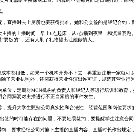
构在次月无需给主播保底工资。结算时不会每月固定日期打款，目
气。
元，直播时去上厕所也要获得批准。她和公会签的是经纪合约，
主播的上播时间，早上6点起床，从7点播到夜里，和流量赛跑。
是“要饭的”，还有人刷了礼物提出让她做情人。
成本都很低，如果一个机构开办不下去，再重新注册一家就可
构除了营业执照外，还需获得营业性演出许可证，规范其营业行
位，定期对MCN机构的负责人和经纪人等进行培训和教育，提
用合同漏洞对主播进行不正当索赔的事件发生。
，提升大学生甄别公司真实性和合法性、经营范围和岗位要求
签约时可能存在的问题，不要轻易签约，要提醒学生注意合同
，要求经纪公司对旗下主播的直播内容、直播时长作出规定，总体