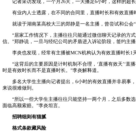
记者采访发现，一个月26天，一天播足6小时，这样的超长
有业内人士透露，在不同的合同里，直播时长和有效直播时长
就读于湖南某高校大三的郑静是一名主播，曾尝试和公会“说
“居家工作情况下，主播往往只能通过微信聊天记录的方式举
信。”郑静说，一旦与经纪公司的矛盾进入诉讼阶段，签约主
李炎也发现，经常有主播被MCN机构认为有效直播时长1天
“这背后的主要原因是计时机制不合理，‘直播有效天’‘直播有
时是有效时长而不是直播时长。”李炎解释道。
多名大学生主播向记者提出，6小时的有效直播并非易事，需
来说很难做到。
“所以一些大学生主播往往只能坚持一两个月，之后多数选择
面临高额索赔。”李炎坦言。
招聘细则有猫腻
格式条款藏风险