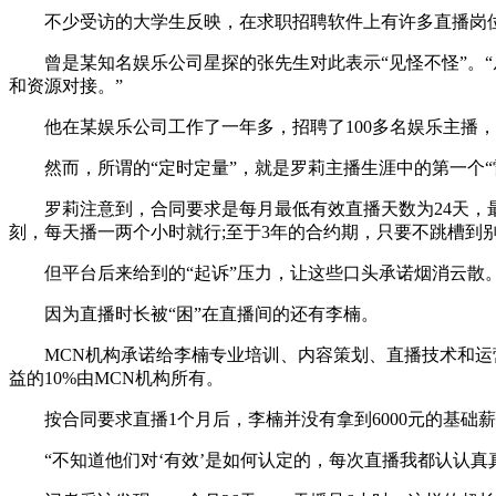
不少受访的大学生反映，在求职招聘软件上有许多直播岗位，
曾是某知名娱乐公司星探的张先生对此表示“见怪不怪”。“
和资源对接。”
他在某娱乐公司工作了一年多，招聘了100多名娱乐主播，9
然而，所谓的“定时定量”，就是罗莉主播生涯中的第一个“
罗莉注意到，合同要求是每月最低有效直播天数为24天，最
刻，每天播一两个小时就行;至于3年的合约期，只要不跳槽到
但平台后来给到的“起诉”压力，让这些口头承诺烟消云散
因为直播时长被“困”在直播间的还有李楠。
MCN机构承诺给李楠专业培训、内容策划、直播技术和运营指
益的10%由MCN机构所有。
按合同要求直播1个月后，李楠并没有拿到6000元的基础薪
“不知道他们对‘有效’是如何认定的，每次直播我都认认真真