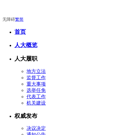
无障碍
繁
简
首页
人大概览
人大履职
地方立法
监督工作
重大事项
选举任免
代表工作
机关建设
权威发布
决议决定
通知公告