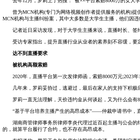
去年12月，罗莉上了热搜：“被××平台索赔8000万的女大
曾为MCN机构(专门为网络视频创作者提供服务的机构)提供
MCN机构与主播纠纷案，其中大多数是大学生主播，他们因
记者近日采访发现，对于大学生主播来说，直播时长、签约合
受访专家指出，提升直播行业从业者的素养刻不容缓，要定期
达不到直播要求
被机构高额索赔
2020年，直播平台第一次发律师函，索赔8000万元;2023
几年来，罗莉妥协过，逃避过，最后在家人的支持下积极应
罗莉一直无法理解，天价违约金从何谈起，又为什么会有8000
“基于平台培养主播产生的高昂成本”——仲裁申请书中，直播
湖南商管律师事务所律师李炎代理过近百起主播与公会的纠
的，就算平台履行了合约，也不存在高昂成本。