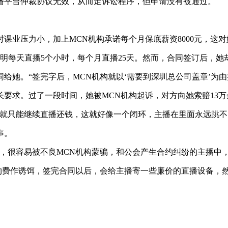
平台仲裁协议无效，从而走诉讼程序，但申请没有被通过。
业压力小，加上MCN机构承诺每个月保底薪资8000元，这
天直播5个小时，每个月直播25天。然而，合同签订后，她却
她。“签完字后，MCN机构就以‘需要到深圳总公司盖章’为由
求。过了一段时间，她被MCN机构起诉，对方向她索赔13万
只能继续直播还钱，这就好像一个闭环，主播在里面永远跳不
事。
很容易被不良MCN机构蒙骗，和公会产生合约纠纷的主播中，
的签约费作诱饵，签完合同以后，会给主播寄一些廉价的直播设备