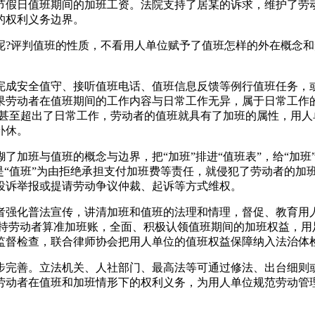
节假日值班期间的加班工资。法院支持了居某的诉求，维护了劳
的权利义务边界。
评判值班的性质，不看用人单位赋予了值班怎样的外在概念和
成安全值守、接听值班电话、值班信息反馈等例行值班任务，或
果劳动者在值班期间的工作内容与日常工作无异，属于日常工作
，甚至超出了日常工作，劳动者的值班就具有了加班的属性，用
补休。
班与值班的概念与边界，把“加班”排进“值班表”，给“加班”
是“值班”为由拒绝承担支付加班费等责任，就侵犯了劳动者的加
投诉举报或提请劳动争议仲裁、起诉等方式维权。
强化普法宣传，讲清加班和值班的法理和情理，督促、教育用人
支持劳动者算准加班账，全面、积极认领值班期间的加班权益，用
监督检查，联合律师协会把用人单位的值班权益保障纳入法治体
完善。立法机关、人社部门、最高法等可通过修法、出台细则或
劳动者在值班和加班情形下的权利义务，为用人单位规范劳动管