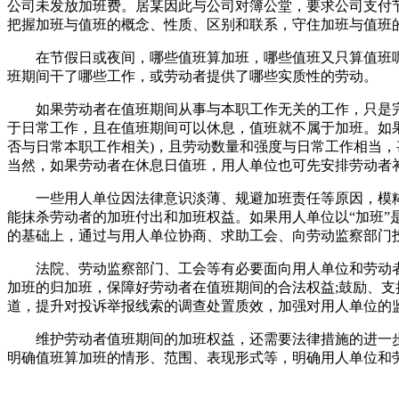
公司未发放加班费。居某因此与公司对簿公堂，要求公司支付
把握加班与值班的概念、性质、区别和联系，守住加班与值班
在节假日或夜间，哪些值班算加班，哪些值班又只算值班呢?
班期间干了哪些工作，或劳动者提供了哪些实质性的劳动。
如果劳动者在值班期间从事与本职工作无关的工作，只是完
于日常工作，且在值班期间可以休息，值班就不属于加班。如
否与日常本职工作相关)，且劳动数量和强度与日常工作相当
当然，如果劳动者在休息日值班，用人单位也可先安排劳动者
一些用人单位因法律意识淡薄、规避加班责任等原因，模糊了加
能抹杀劳动者的加班付出和加班权益。如果用人单位以“加班”
的基础上，通过与用人单位协商、求助工会、向劳动监察部门
法院、劳动监察部门、工会等有必要面向用人单位和劳动者
加班的归加班，保障好劳动者在值班期间的合法权益;鼓励、
道，提升对投诉举报线索的调查处置质效，加强对用人单位的
维护劳动者值班期间的加班权益，还需要法律措施的进一步
明确值班算加班的情形、范围、表现形式等，明确用人单位和