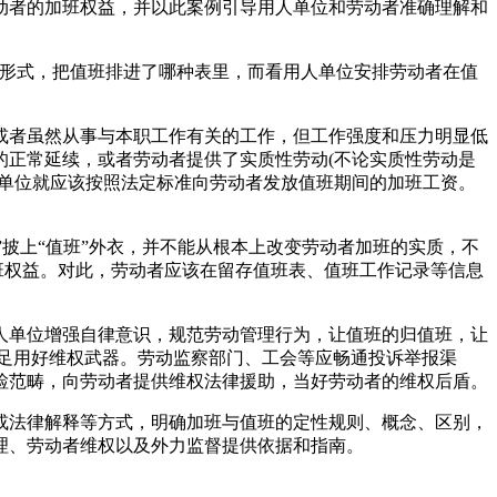
动者的加班权益，并以此案例引导用人单位和劳动者准确理解和
形式，把值班排进了哪种表里，而看用人单位安排劳动者在值
者虽然从事与本职工作有关的工作，但工作强度和压力明显低
的正常延续，或者劳动者提供了实质性劳动(不论实质性劳动是
人单位就应该按照法定标准向劳动者发放值班期间的加班工资。
披上“值班”外衣，并不能从根本上改变劳动者加班的实质，不
班权益。对此，劳动者应该在留存值班表、值班工作记录等信息
单位增强自律意识，规范劳动管理行为，让值班的归值班，让
足用好维权武器。劳动监察部门、工会等应畅通投诉举报渠
检范畴，向劳动者提供维权法律援助，当好劳动者的维权后盾。
法律解释等方式，明确加班与值班的定性规则、概念、区别，
理、劳动者维权以及外力监督提供依据和指南。