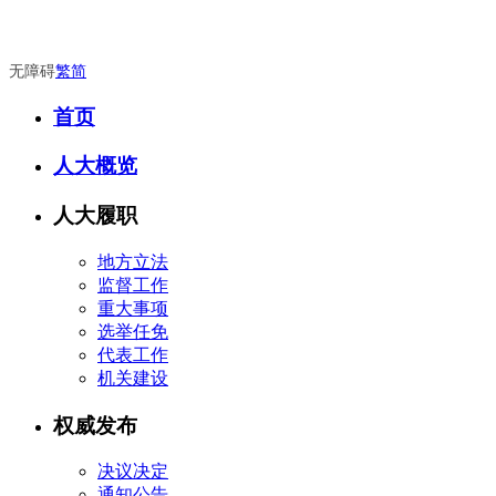
无障碍
繁
简
首页
人大概览
人大履职
地方立法
监督工作
重大事项
选举任免
代表工作
机关建设
权威发布
决议决定
通知公告