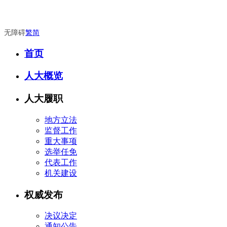
无障碍
繁
简
首页
人大概览
人大履职
地方立法
监督工作
重大事项
选举任免
代表工作
机关建设
权威发布
决议决定
通知公告