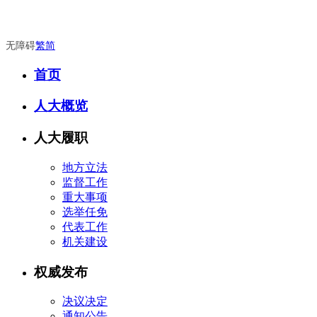
无障碍
繁
简
首页
人大概览
人大履职
地方立法
监督工作
重大事项
选举任免
代表工作
机关建设
权威发布
决议决定
通知公告