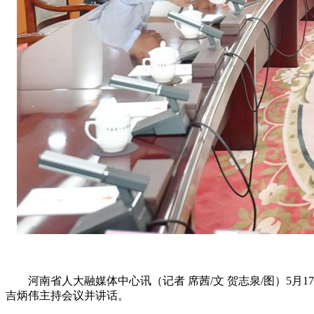
河南省人大融媒体中心讯（记者 席茜/文 贺志泉/图）5月
吉炳伟主持会议并讲话。