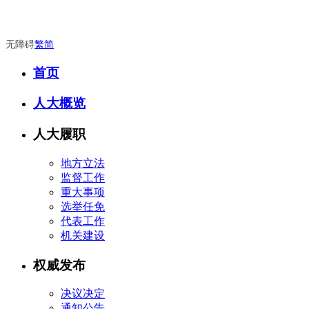
无障碍
繁
简
首页
人大概览
人大履职
地方立法
监督工作
重大事项
选举任免
代表工作
机关建设
权威发布
决议决定
通知公告