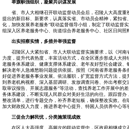
举旗帜强组织，凝聚共识谋发展
省、市人大相继召开联动监督动员会后，召陵人大高度重视
提出的新目标、新要求，认真落实省、市动员会精神，紧扣省
化，加快发展养老服务”联动监督领导小组，制定了联动监督
组深入区养老服务中心、街道综合养老服务中心、社区日间照料
出实招察实情，多措并举强监督
召陵区人大紧扣省、市人大联动监督实施要求，以《河南省
力度，提升代表热度，丰富活动方式，在全区逐步形成人大持
老服务体系建设、健康支撑体系建设、老年友好型社会建设、
解决老年人急难愁盼问题提供依据。按照《河南省养老服务条
好促进养老服务事业发展。依法履职，扩宽监督方式方法，提升监
到养老机构视察、深入基层调研、发放调查问卷、外出考察交
取审议报告、开展志愿服务”等活动，查找养老工作开展中的
务体系建设，不断实现人民群众对美好生活的向往。跟踪督办
整改清单，进行专题交办，补齐养老短板，确保整改实效。在
加大财政投入力度，推进养老中心提升、特困人员供养中心等
三促合力解民忧，分类施策现成效
在区人大高强度、高频次的联动监督中，区政府相继成立召