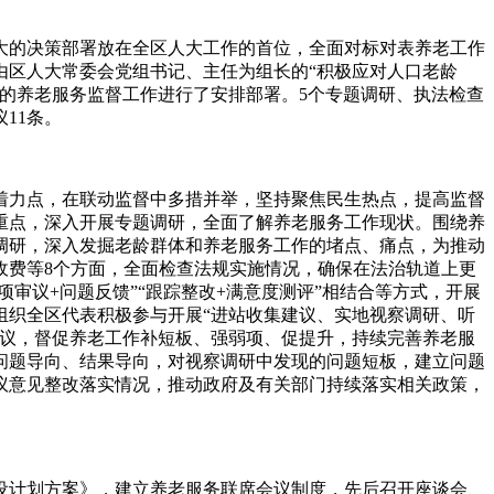
的决策部署放在全区人大工作的首位，全面对标对表养老工作
由区人大常委会党组书记、主任为组长的“积极应对人口老龄
的养老服务监督工作进行了安排部署。5个专题调研、执法检查
11条。
力点，在联动监督中多措并举，坚持聚焦民生热点，提高监督
重点，深入开展专题调研，全面了解养老服务工作现状。围绕养
调研，深入发掘老龄群体和养老服务工作的堵点、痛点，为推动
收费等8个方面，全面检查法规实施情况，确保在法治轨道上更
项审议+问题反馈”“跟踪整改+满意度测评”相结合等方式，开展
组织全区代表积极参与开展“进站收集建议、实地视察调研、听
建议，督促养老工作补短板、强弱项、促提升，持续完善养老服
问题导向、结果导向，对视察调研中发现的问题短板，建立问题
议意见整改落实情况，推动政府及有关部门持续落实相关政策，
计划方案》，建立养老服务联席会议制度，先后召开座谈会、