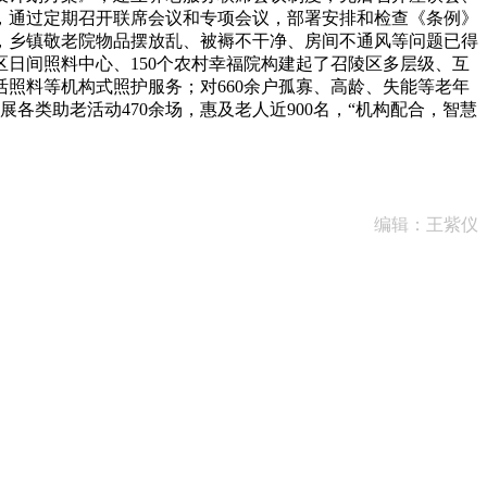
位，通过定期召开联席会议和专项会议，部署安排和检查《条例》
，乡镇敬老院物品摆放乱、被褥不干净、房间不通风等问题已得
区日间照料中心、150个农村幸福院构建起了召陵区多层级、互
、生活照料等机构式照护服务；对660余户孤寡、高龄、失能等老年
各类助老活动470余场，惠及老人近900名，“机构配合，智慧
编辑：王紫仪