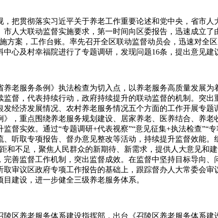
，把贯彻落实习近平关于养老工作重要论述和党中央，省市人大
、市人大联动监督实施要求，第一时间向区委报告，迅速成立了
实施方案，工作台账。率先召开全区联动监督动员会，迅速对全区
中心及村幸福院进行了专题调研，发现问题16条，提出意见建议
养老服务条例》执法检查为切入点，以养老服务高质量发展为着
续监督，代表持续行动，政府持续提升的联动监督的机制。突出
银发经济发展情况、农村养老服务情况五个方面的工作开展专题
例》，重点围绕养老服务规划建设、居家养老、医养结合、养老
督实效。通过“专题调研+代表视察”“意见征集+执法检查”“专
流、听取专项报告、督办意见整改等活动，持续提升监督效能。
差距和不足，聚焦人民群众的新期待、新需求，提供人大意见和
，完善监督工作机制，突出监督成效。在监督中坚持目标导向、
听取审议区政府专项工作报告的基础上，跟踪督办人大常委会审
项目建设，进一步健全三级养老服务体系。
陵区养老服务体系建设指挥部，出台《召陵区养老服务体系建设