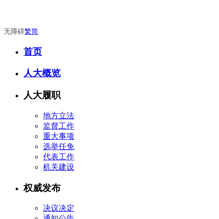
无障碍
繁
简
首页
人大概览
人大履职
地方立法
监督工作
重大事项
选举任免
代表工作
机关建设
权威发布
决议决定
通知公告