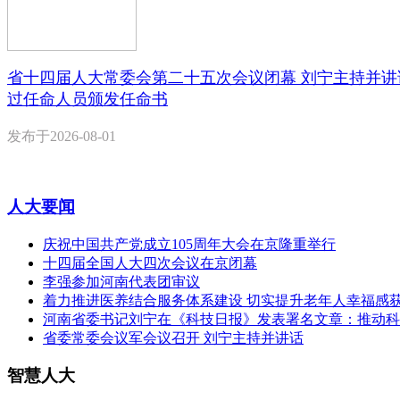
省十四届人大常委会第二十五次会议闭幕 刘宁主持并讲
过任命人员颁发任命书
发布于
2026-08-01
人大要闻
庆祝中国共产党成立105周年大会在京隆重举行
十四届全国人大四次会议在京闭幕
李强参加河南代表团审议
着力推进医养结合服务体系建设 切实提升老年人幸福感
河南省委书记刘宁在《科技日报》发表署名文章：推动科
省委常委会议军会议召开 刘宁主持并讲话
智慧人大