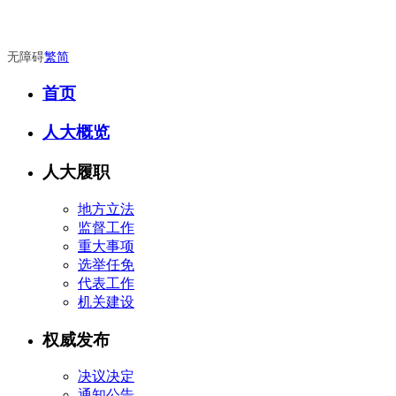
无障碍
繁
简
首页
人大概览
人大履职
地方立法
监督工作
重大事项
选举任免
代表工作
机关建设
权威发布
决议决定
通知公告