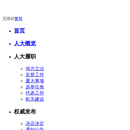
无障碍
繁
简
首页
人大概览
人大履职
地方立法
监督工作
重大事项
选举任免
代表工作
机关建设
权威发布
决议决定
通知公告