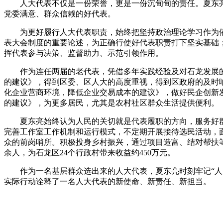
人大代表不仅是一份荣誉，更是一份沉甸甸的责任。夏东亮
党委满意、群众信赖的好代表。
为更好履行人大代表职责，始终把坚持政治理论学习作为依
表大会制度的重要论述，为正确行使好代表职责打下坚实基础；积
挥代表参与决策、监督助力、示范引领作用。
作为连任两届的老代表，凭借多年实践经验及对石龙发展的深
的建议》，得到区委、区人大的高度重视，得到区政府的及时
化企业营商环境，降低企业交易成本的建议》，做好民企创新
的建议》，为更多居民，尤其是农村社区群众生活提供便利。
夏东亮始终认为人民的关切就是代表履职的方向，服务好群众
完善工作室工作机制和运行模式，不定期开展接待选民活动，
众的前岗哨所。积极投身乡村振兴，通过项目造富、结对帮扶等
余人，为石龙区24个行政村带来收益约450万元。
作为一名基层群众选出来的人大代表，夏东亮时刻牢记“人民
实际行动诠释了一名人大代表的新使命、新责任、新担当。