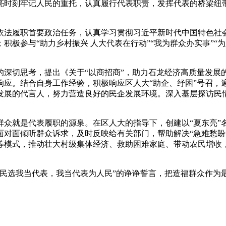
时刻牢记人民的重托，认真履行代表职责，发挥代表的桥梁纽带
法履职首要政治任务，认真学习贯彻习近平新时代中国特色社会
极参与“助力乡村振兴 人大代表在行动”“我为群众办实事”“
切思考，提出《关于“以商招商”，助力石龙经济高质量发展
响应。结合自身工作经验，积极响应区人大“助企、纾困”号召，
发展的代言人，努力营造良好的民企发展环境。深入基层探访民
就是代表履职的源泉。在区人大的指导下，创建以“夏东亮”
面对面倾听群众诉求，及时反映给有关部门，帮助解决“急难愁盼
模式，推动壮大村级集体经济、救助困难家庭、带动农民增收，带
选我当代表，我当代表为人民”的诤诤誓言，把造福群众作为