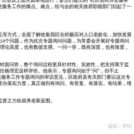
一次会议上如火如荼地进行，委员们提出的“社区居民养老服务
下养老服务工作的痛点、难点，给与会的相关政府职能部门刮起了一
等方式，全面了解收集我区在积极应对人口老龄化，加快发展
出4个问题，作为此次专题询问问题，为常委会开展好专题询问
有理论高度，也有数据支撑。一问一答，既有深度，也有辣度，
对面问答，整个询问过程更具针对性、实效性，把支持寓于监
任杨理宏这样评价。他表示，专题询问始于“问”，但不止
老服务工作专题询问的审议意见，区政府及有关部门要以这次专
督办落实力度，真正做到有询问、有答复、有落实、有结果，维
监督之力绘就养老新蓝图。
编辑：李恒