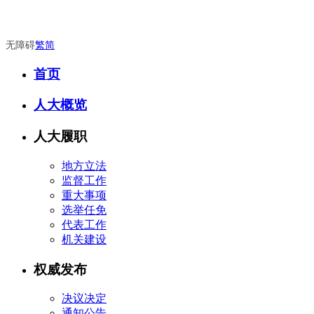
无障碍
繁
简
首页
人大概览
人大履职
地方立法
监督工作
重大事项
选举任免
代表工作
机关建设
权威发布
决议决定
通知公告