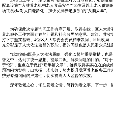
5月9日上午，一场以聚焦“积极应对人口老龄化，加快发展
配套设施”“入驻养老机构老人食品安全”“65岁及以上老人健
场“积极应对人口老龄化，加快发展养老服务”的“头脑风暴”。
为确保此次专题询问工作有序开展、取得实效，区人大常委
养老服务工作方面存在的问题和社会各界的意见、建议。共收集
打下了坚实基础。4位区人大常委会委员精准发问，区民政局
充分彰显了人大依法监督的职能，提的问题也是人民群众关注
“此次询问既是人大依法履职、强化监督的重要举措，也是政
督之中，达到了统一思想、凝聚共识、解决问题的目的。”对于
于“答”，重点在于做好“后半篇文章”，确保取得实实在在的
题询问为契机，出实招、求实效，努力提升我区养老服务工作
护好专题询问的严肃性，切实提高人大监督的实效。
深怀敬老之心，倾注爱老之情，笃行为老之事。下一步，区