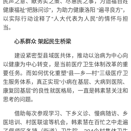
民声之意、献务实之策、尽惠民之事，为造福百姓
健康福祉“把脉问诊”，为助力健康洛阳 “遍寻良方”，
以实际行动诠释了“人大代表为人民”的情怀与担
当。
心系群众 架起民生桥梁
建设紧密型县域医共体，推动以治病为中心向
以健康为中心转变，是当前医疗卫生体制改革的重
要任务。而如何优化重塑“县—乡—村”三级医疗卫
生服务体系，真正实现“小病在基层、大病到医院、
康复回基层”的良性就医格局，一直是韩素慧关注和
思考的问题。
借助每次参观学习、下乡义诊、慢病随访、乡
医培训、村医联谊等机会，韩素慧在百忙之中走遍