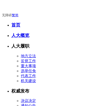
无障碍
繁
简
首页
人大概览
人大履职
地方立法
监督工作
重大事项
选举任免
代表工作
机关建设
权威发布
决议决定
通知公告