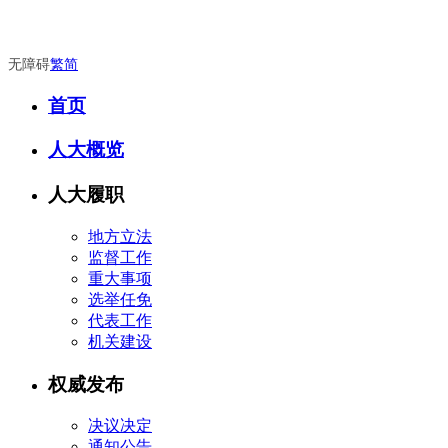
无障碍
繁
简
首页
人大概览
人大履职
地方立法
监督工作
重大事项
选举任免
代表工作
机关建设
权威发布
决议决定
通知公告