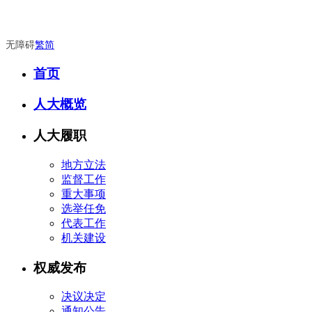
无障碍
繁
简
首页
人大概览
人大履职
地方立法
监督工作
重大事项
选举任免
代表工作
机关建设
权威发布
决议决定
通知公告