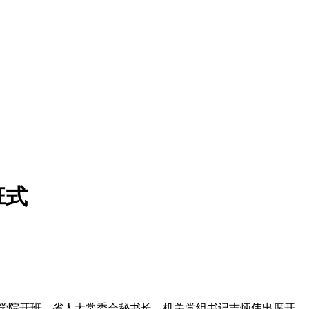
班式
学院开班。省人大常委会秘书长、机关党组书记吉炳伟出席开