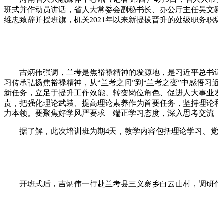
班式并作动员讲话，省人大常委会副秘书长、办公厅主任吴文
维忠致辞并授班旗，机关2021年以来新提拔晋升的处级职务职
吉炳伟强调，兰考是焦裕禄精神的发源地，是习近平总书记
习传承弘扬焦裕禄精神，从“兰考之问”到“兰考之变”中感悟
新任务，立足于提升工作效能、转变岗位角色、促进人大事业
责，把强化理论武装、提高理论素养作为首要任务，坚持理论
力本领。要聚焦好学风严要求，端正学习态度，深入思考交流
据了解，此次培训班为期4天，教学内容包括理论学习、党
开班式后，吉炳伟一行赴兰考县三义寨乡白云山村，调研代