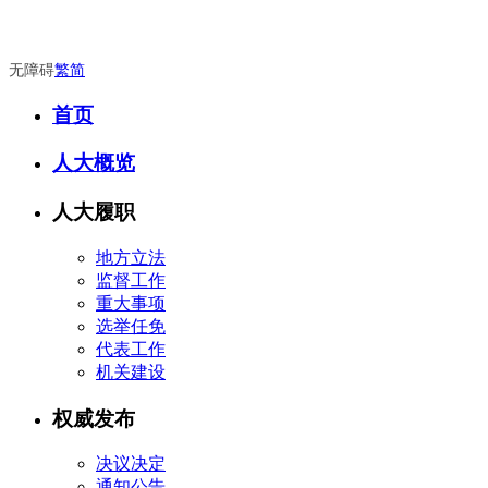
无障碍
繁
简
首页
人大概览
人大履职
地方立法
监督工作
重大事项
选举任免
代表工作
机关建设
权威发布
决议决定
通知公告