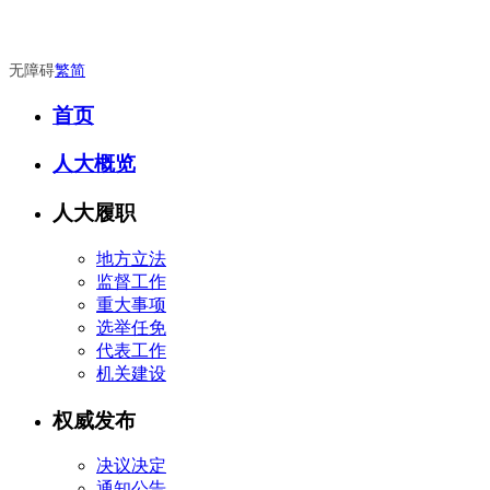
无障碍
繁
简
首页
人大概览
人大履职
地方立法
监督工作
重大事项
选举任免
代表工作
机关建设
权威发布
决议决定
通知公告