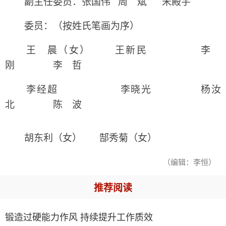
副主任委员：张国伟 周 斌 宋殿宇
委员：（按姓氏笔画为序）
王 晨（女） 王新民 李
刚 李 哲
李经超 李晓光 杨汝
北 陈 波
胡东利（女） 郜秀菊（女）
（编辑：李恒）
推荐阅读
锻造过硬能力作风 持续提升工作质效