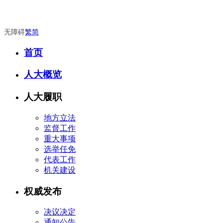
无障碍
繁
简
首页
人大概览
人大履职
地方立法
监督工作
重大事项
选举任免
代表工作
机关建设
权威发布
决议决定
通知公告