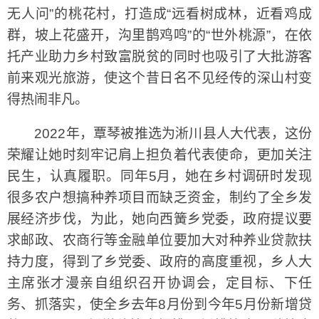
无人问”的桃花村，打造成“远看树成林，近看鸡成
群，坡上花盛开，沟里鹊鸡鸣”的“世外桃源”，在依
托产业助力乡村致富脱贫的同时也吸引了大批游客
前来观光旅游，使这个昔日名不见经传的深山村变
得热闹非凡。
2022年，覃琴被推选为淅川县人大代表，这份
荣耀让她时刻牢记肩上担负着代表使命，更加关注
民生，认真履职。同年5月，她在乡村调研时发现
很多农户想搞种养项目而缺乏资金，制约了全乡发
展经济步伐，为此，她向西簧乡党委，政府提议要
求邮政、农商行等金融单位要加大对种养业贷款扶
持力度，得到了乡党委、政府的高度重视，乡人大
主席张才漫亲自组织召开协调会，定目标、下任
务、抓落实，使全乡去年8月份到今年5月份新增贷