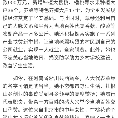
款900万元，新增种植大樱桃、蟠桃等水果种植大
户36个，养蜂等特色养殖大户17个，为全乡发展规
模经济奠定了坚实基础。与此同时，覃琴还利用自
己的人脉关系和平台为当地百姓代卖香菇、酸菜等
农副产品一万多公斤。她还积极探索实施了一系列
产业扶贫新举措，让当地老弱病残的村民到自己的
公司就业，实现一人就业，全家脱贫。此外，她也
不忘关心当地教育，捐资助学助力乡村学校建设、
改善学生生活。
如今，在河南省淅川县西簧乡，人大代表覃琴
的名字可谓是响当当，她不恋都市舒适生活，扎根
山乡创业的事迹受到县乡领导的高度赞扬；她履行
代表职责，带富一方百姓的感人义举令当地百姓交
口称赞。这位来自北京市的中年女性，在桃花这个
深山村以坚实的脚印和奉献的精神，奏响了一曲人