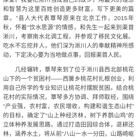
和智慧为这里百姓创造更多财富，写下更美的篇
章。”县人大代表覃琴原来在北京工作，2015年
秋，怀着“饮水思源”的情感，和先生一起来到渠首
淅川，考察南水北调工程，并参观了移民文化展。
吃水不忘挖井人，他们深为淅川人的奉献精神所感
动，下定决心要为当地做点事，回报渠首人民。
几经辗转，覃琴来到了位于淅川县西北部桃花
山下的一个贫困村——西簧乡桃花村扎根创业，利
用自己所学的专业知识让桃花村摆脱贫困。结合桃
花村的实际情况，覃琴多方协调、拜师取经，围绕
“产业强，农村富，农民增收，构建和谐生态山村”
的目标，确定了“山上种经济林，树下养鹊山鸡”的
立体种养发展思路。通过打造田园综合体，退耕还
林，涵养水土，将从前“八山一水一分田，山路崎岖