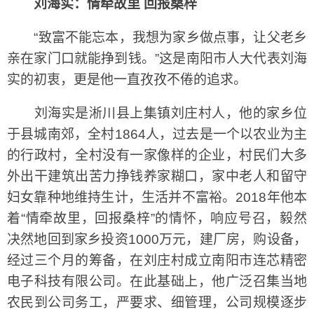
刘海实：情牵故里 回报桑梓
“致富不能忘本，我想为家乡做点事，让父老乡
亲在家门口就能挣到钱。”这是南阳市人大代表刘海
实的初衷，更是他一直孜孜不倦的追求。
刘海实是淅川县上集镇刘庄村人，他的家乡位
于县城南郊，全村1864人，过去是一个以农业为主
的行政村，全村没有一家像样的企业，村民们大多
外出干建筑出苦力挣钱养家糊口，家中老人和留守
妇女靠种地维持生计，生活并不富裕。2018年他本
着“情牵故里，回报桑梓”的情怀，响应号召，毅然
决然地回到家乡投资1000万元，建厂房，购设备，
经过三个月的筹备，在刘庄村成立南阳市连芯精密
电子科技有限公司。在此基础上，他广泛召集当地
农民到公司务工，严要求、细管理，公司规模逐步