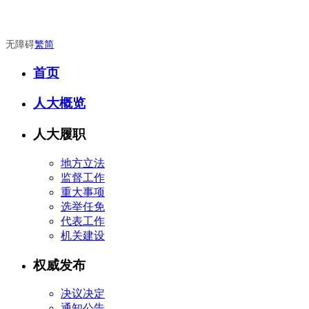
无障碍
繁
简
首页
人大概览
人大履职
地方立法
监督工作
重大事项
选举任免
代表工作
机关建设
权威发布
决议决定
通知公告