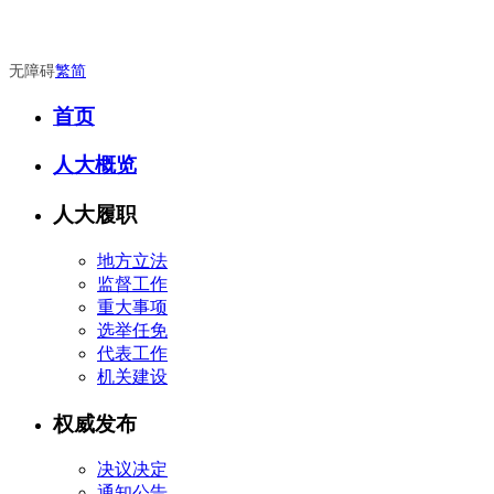
无障碍
繁
简
首页
人大概览
人大履职
地方立法
监督工作
重大事项
选举任免
代表工作
机关建设
权威发布
决议决定
通知公告