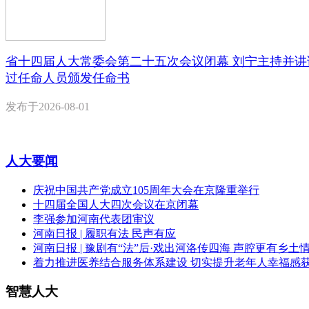
省十四届人大常委会第二十五次会议闭幕 刘宁主持并讲
过任命人员颁发任命书
发布于
2026-08-01
人大要闻
庆祝中国共产党成立105周年大会在京隆重举行
十四届全国人大四次会议在京闭幕
李强参加河南代表团审议
河南日报 | 履职有法 民声有应
河南日报 | 豫剧有“法”后·戏出河洛传四海 声腔更有乡土
着力推进医养结合服务体系建设 切实提升老年人幸福感
智慧人大