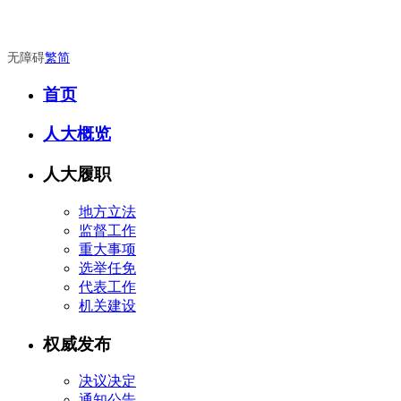
无障碍
繁
简
首页
人大概览
人大履职
地方立法
监督工作
重大事项
选举任免
代表工作
机关建设
权威发布
决议决定
通知公告